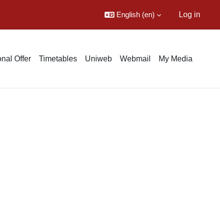
English ‎(en)‎
Log in
nal Offer
Timetables
Uniweb
Webmail
My Media