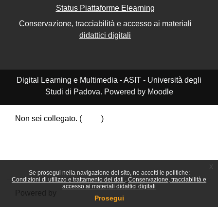
Status Piattaforme Elearning
Conservazione, tracciabilità e accesso ai materiali
didattici digitali
Digital Learning e Multimedia - ASIT - Università degli
Studi di Padova. Powered by Moodle
Non sei collegato. (
Login
)
Riepilogo della conservazione dei dati
Politiche
Ottieni l'app mobile
Passa al tema standard
x
Se prosegui nella navigazione del sito, ne accetti le politiche:
Condizioni di utilizzo e trattamento dei dati
Conservazione, tracciabilità e
accesso ai materiali didattici digitali
Powered by
Moodle
Prosegui