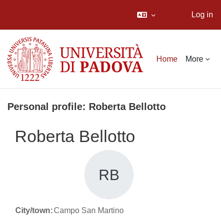
Log in
Skip to main content
Home
More
Personal profile: Roberta Bellotto
Roberta Bellotto
RB
City/town:
Campo San Martino