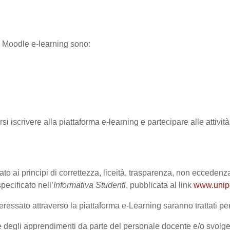
ma Moodle e-learning sono:
rsi iscrivere alla piattaforma e-learning e partecipare alle attivi
ato ai principi di correttezza, liceità, trasparenza, non eccedenza
cificato nell’
Informativa Studenti
, pubblicata al link
www.unipd.
ressato attraverso la piattaforma e-Learning saranno trattati per 
one degli apprendimenti da parte del personale docente e/o svolge