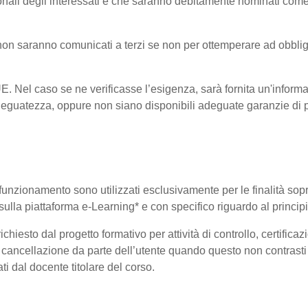
onali degli interessati e che saranno debitamente nominati come
i non saranno comunicati a terzi se non per ottemperare ad obblig
-UE. Nel caso se ne verificasse l’esigenza, sarà fornita un'informa
eguatezza, oppure non siano disponibili adeguate garanzie di pr
uo funzionamento sono utilizzati esclusivamente per le finalità so
i sulla piattaforma e-Learning* e con specifico riguardo al princi
hiesto dal progetto formativo per attività di controllo, certificazio
 di cancellazione da parte dell’utente quando questo non contrasti 
ati dal docente titolare del corso.