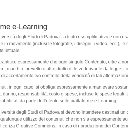
forme e-Learning
ersità degli Studi di Padova - a titolo esemplificativo e non esaus
in movimento (inclusi le fotografie, i disegni, i video, ecc.), le m
ellettuale.
arantisce espressamente che ogni singolo Contenuto, oltre a non
ore, marchio, brevetto o altro diritto di terzi derivante da legge,
i accertamento e/o controllo della veridicità di tali affermazioni
enuti, in ogni caso, si obbliga espressamente a manlevare sosta
danno, responsabilità, costo o spese, incluse le spese legali, 
pubblicati da parte dell’utente sulle piattaforme e-Learning.
niversità degli Studi di Padova si devono intendere destinati un
qualunque utilizzo dei contenuti che non sia espressamente autoriz
to licenza Creative Commons. In caso di riproduzione dei Contenu