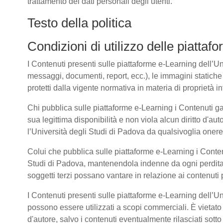
trattamento dei dati personali degli utenti.
Testo della politica
Condizioni di utilizzo delle piatta
I Contenuti presenti sulle piattaforme e-Learning dell’Univ
messaggi, documenti, report, ecc.), le immagini statiche e 
protetti dalla vigente normativa in materia di proprietà int
Chi pubblica sulle piattaforme e-Learning i Contenuti g
sua legittima disponibilità e non viola alcun diritto d'aut
l’Università degli Studi di Padova da qualsivoglia onere d
Colui che pubblica sulle piattaforme e-Learning i Cont
Studi di Padova, mantenendola indenne da ogni perdita, 
soggetti terzi possano vantare in relazione ai contenuti 
I Contenuti presenti sulle piattaforme e-Learning dell’U
possono essere utilizzati a scopi commerciali. È vietato 
d'autore, salvo i contenuti eventualmente rilasciati sot