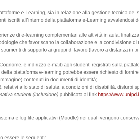
ttaforme e-Learning, sia in relazione alla gestione tecnica del se
nti iscritti all’interno della piattaforma e-Learning avvalendosi de
perienze di e-learning complementari alle attività in aula, finalizz
logie che favoriscano la collaborazione e la condivisione di ma
trumenti di supporto ai gruppi di lavoro (lavoro a distanza in p
Cognome, e indirizzo e-mail) agli studenti registrati sulla piattaf
zo della piattaforma e-learning potrebbe essere richiesto di fornir
all’immagine) contenuti in documenti di identità;
, relativi allo stato di salute, a condizioni di disabilità, disturbi
mativa studenti (Inclusione)
pubblicata al link
https://www.unipd.i
 sistema e log file applicativi (Moodle) nei quali vengono conser
ro essere le seguenti: