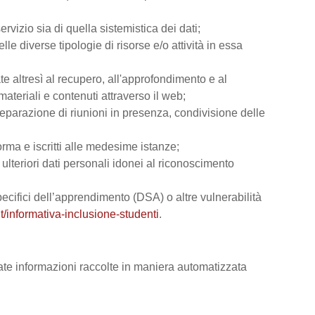
rvizio sia di quella sistemistica dei dati;
lle diverse tipologie di risorse e/o attività in essa
ate altresì al recupero, all'approfondimento e al
teriali e contenuti attraverso il web;
reparazione di riunioni in presenza, condivisione delle
orma e iscritti alle medesime istanze;
e ulteriori dati personali idonei al riconoscimento
 specifici dell’apprendimento (DSA) o altre vulnerabilità
t/informativa-inclusione-studenti
.
vate informazioni raccolte in maniera automatizzata