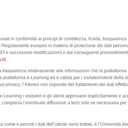
ssati in conformità ai principi di correttezza, liceità, trasparenz
sto dal Regolamento europeo in materia di protezione dei dati pe
2003 e successive modificazioni) e dai conseguenti provvedimenti 
.it
).
trasparenza relativamente alle informazioni che la piattaforma e-
e piattaforma e-Learning ed è valida per i visitatori/utenti dell
a privacy: l’Ateneo non risponde del trattamento dei dati effettuat
-Learning i visitatori e gli utenti approvano esplicitamente e ac
te, compresa l’eventuale diffusione a terzi solo se necessaria per
na come e perché i dati dell’utente sono trattati, è l’Università 