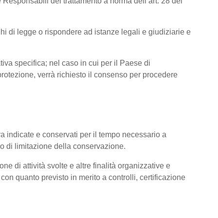
 Responsabili del trattamento a norma dell’art. 28 del
hi di legge o rispondere ad istanze legali e giudiziarie e
tiva specifica; nel caso in cui per il Paese di
otezione, verrà richiesto il consenso per procedere
pra indicate e conservati per il tempo necessario a
pio di limitazione della conservazione.
ne di attività svolte e altre finalità organizzative e
con quanto previsto in merito a controlli, certificazione