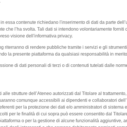
.
 in essa contenute richiedano l'inserimento di dati da parte dell’u
'utente che l’ha svolta. Tali dati si intendono volontariamente fornit
reso visione dell'informativa privacy.
ng riterranno di rendere pubbliche tramite i servizi e gli strumen
 la presente piattaforma da qualsiasi responsabilità in merito 
ssione di dati personali di terzi o di contenuti tutelati dalle nor
enti alle strutture dell’Ateneo autorizzati dal Titolare al trattament
 o saranno comunque accessibili ai dipendenti e collaboratori dell
referenti per la protezione dei dati e/o amministratori di sistema e
colti per le finalità di cui sopra può essere consentito dal Titol
ttaforma o per la gestione di alcune funzionalità aggiuntive, anc