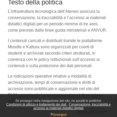
Testo della politica
L’infrastruttura tecnologica dell’Ateneo assicura la
conservazione, la tracciabilità e l’accesso ai materiali
didattici digitali per un periodo minimo di tre anni,
come previsto dalle linee guida ministeriali e ANVUR.
I contenuti caricati e distribuiti tramite le piattaforme
Moodle e Kaltura sono organizzati per coorti di
studenti e archiviati secondo criteri strutturati, in
coerenza con le policy istituzionali sull’accesso ai
contenuti e sulla protezione dei dati personali.
Le indicazioni operative relative a modalità di
archiviazione, tempi di conservazione e diritti di
accesso sono pubblicate e aggiornate nel sito del
DLM, garantendo trasparenza e piena informazione
x
agli utenti coinvolti.
Se prosegui nella navigazione del sito, ne accetti le politiche:
Condizioni di utilizzo e trattamento dei dati
Conservazione, tracciabilità e
accesso ai materiali didattici digitali
Torna all'inizio
Prosegui