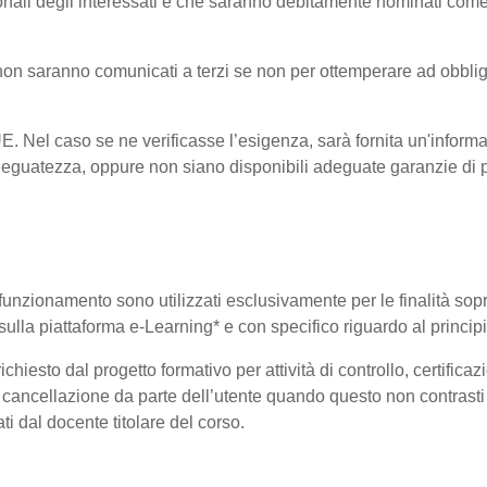
onali degli interessati e che saranno debitamente nominati come
i non saranno comunicati a terzi se non per ottemperare ad obblig
-UE. Nel caso se ne verificasse l’esigenza, sarà fornita un'informa
eguatezza, oppure non siano disponibili adeguate garanzie di pr
uo funzionamento sono utilizzati esclusivamente per le finalità so
i sulla piattaforma e-Learning* e con specifico riguardo al princi
hiesto dal progetto formativo per attività di controllo, certificazio
 di cancellazione da parte dell’utente quando questo non contrasti 
ati dal docente titolare del corso.