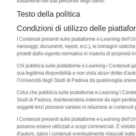
trattamento dei dati personali degli utenti.
Testo della politica
Condizioni di utilizzo delle piatta
I Contenuti presenti sulle piattaforme e-Learning dell’Univ
messaggi, documenti, report, ecc.), le immagini statiche e 
protetti dalla vigente normativa in materia di proprietà int
Chi pubblica sulle piattaforme e-Learning i Contenuti g
sua legittima disponibilità e non viola alcun diritto d'aut
l’Università degli Studi di Padova da qualsivoglia onere d
Colui che pubblica sulle piattaforme e-Learning i Cont
Studi di Padova, mantenendola indenne da ogni perdita, 
soggetti terzi possano vantare in relazione ai contenuti 
I Contenuti presenti sulle piattaforme e-Learning dell’U
possono essere utilizzati a scopi commerciali. È vietato 
d'autore, salvo i contenuti eventualmente rilasciati sot