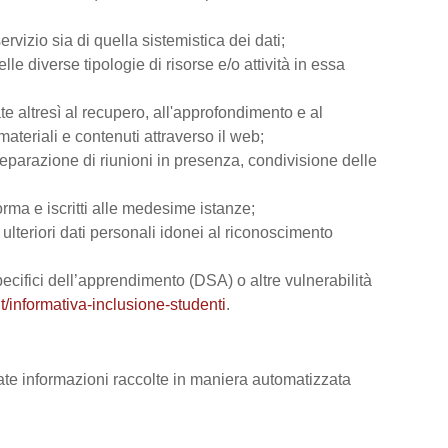
rvizio sia di quella sistemistica dei dati;
lle diverse tipologie di risorse e/o attività in essa
ate altresì al recupero, all'approfondimento e al
teriali e contenuti attraverso il web;
reparazione di riunioni in presenza, condivisione delle
orma e iscritti alle medesime istanze;
e ulteriori dati personali idonei al riconoscimento
 specifici dell’apprendimento (DSA) o altre vulnerabilità
t/informativa-inclusione-studenti
.
vate informazioni raccolte in maniera automatizzata