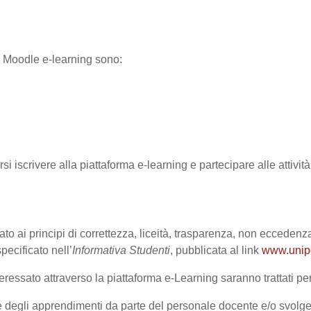
ma Moodle e-learning sono:
rsi iscrivere alla piattaforma e-learning e partecipare alle attivi
ato ai principi di correttezza, liceità, trasparenza, non eccedenza
cificato nell’
Informativa Studenti
, pubblicata al link
www.unipd.
ressato attraverso la piattaforma e-Learning saranno trattati per 
one degli apprendimenti da parte del personale docente e/o svolge