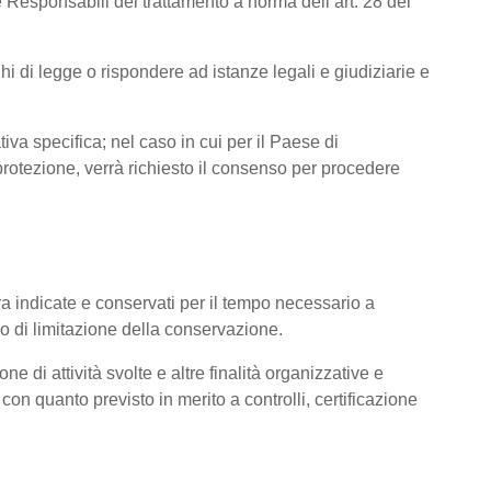
 Responsabili del trattamento a norma dell’art. 28 del
hi di legge o rispondere ad istanze legali e giudiziarie e
tiva specifica; nel caso in cui per il Paese di
otezione, verrà richiesto il consenso per procedere
pra indicate e conservati per il tempo necessario a
pio di limitazione della conservazione.
ne di attività svolte e altre finalità organizzative e
con quanto previsto in merito a controlli, certificazione