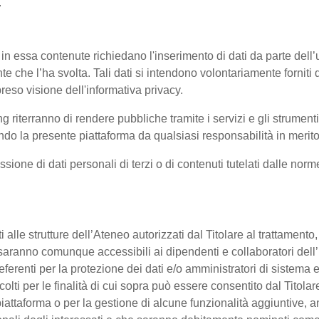
.
 in essa contenute richiedano l'inserimento di dati da parte dell’u
'utente che l’ha svolta. Tali dati si intendono volontariamente fornit
reso visione dell'informativa privacy.
ng riterranno di rendere pubbliche tramite i servizi e gli strumen
 la presente piattaforma da qualsiasi responsabilità in merito 
ssione di dati personali di terzi o di contenuti tutelati dalle nor
enti alle strutture dell’Ateneo autorizzati dal Titolare al trattament
 o saranno comunque accessibili ai dipendenti e collaboratori dell
referenti per la protezione dei dati e/o amministratori di sistema e
colti per le finalità di cui sopra può essere consentito dal Titol
ttaforma o per la gestione di alcune funzionalità aggiuntive, anc