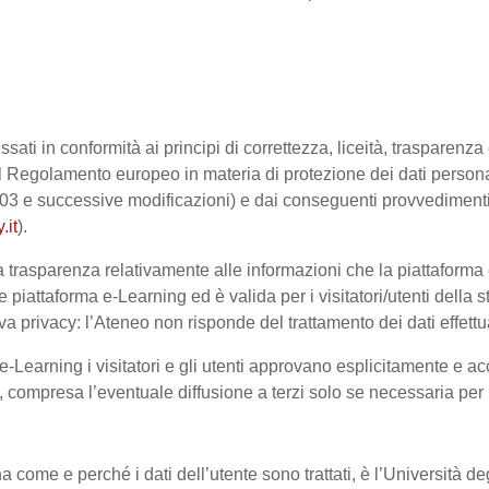
ssati in conformità ai principi di correttezza, liceità, trasparenz
sto dal Regolamento europeo in materia di protezione dei dati pe
2003 e successive modificazioni) e dai conseguenti provvedimenti 
.it
).
trasparenza relativamente alle informazioni che la piattaforma e-
e piattaforma e-Learning ed è valida per i visitatori/utenti dell
a privacy: l’Ateneo non risponde del trattamento dei dati effettuat
-Learning i visitatori e gli utenti approvano esplicitamente e ac
te, compresa l’eventuale diffusione a terzi solo se necessaria per
na come e perché i dati dell’utente sono trattati, è l’Università 