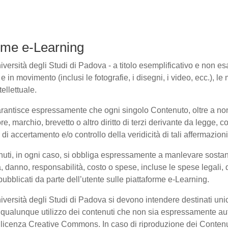
forme e-Learning
ersità degli Studi di Padova - a titolo esemplificativo e non esaus
in movimento (inclusi le fotografie, i disegni, i video, ecc.), le m
ellettuale.
arantisce espressamente che ogni singolo Contenuto, oltre a non
ore, marchio, brevetto o altro diritto di terzi derivante da legge,
i accertamento e/o controllo della veridicità di tali affermazioni
enuti, in ogni caso, si obbliga espressamente a manlevare sosta
danno, responsabilità, costo o spese, incluse le spese legali, 
pubblicati da parte dell’utente sulle piattaforme e-Learning.
niversità degli Studi di Padova si devono intendere destinati un
qualunque utilizzo dei contenuti che non sia espressamente autoriz
to licenza Creative Commons. In caso di riproduzione dei Contenu