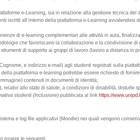
ttaforme e-Learning, sia in relazione alla gestione tecnica del se
nti iscritti all’interno della piattaforma e-Learning avvalendosi de
perienze di e-learning complementari alle attività in aula, finalizz
logie che favoriscano la collaborazione e la condivisione di ma
trumenti di supporto ai gruppi di lavoro (lavoro a distanza in p
Cognome, e indirizzo e-mail) agli studenti registrati sulla piattaf
zo della piattaforma e-learning potrebbe essere richiesto di fornir
all’immagine) contenuti in documenti di identità;
, relativi allo stato di salute, a condizioni di disabilità, disturbi
mativa studenti (Inclusione)
pubblicata al link
https://www.unipd.i
 sistema e log file applicativi (Moodle) nei quali vengono conser
ro essere le seguenti: