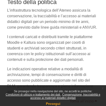
Testo della politica
L’infrastruttura tecnologica dell’Ateneo assicura la
conservazione, la tracciabilità e l’accesso ai materiali
didattici digitali per un periodo minimo di tre anni,
come previsto dalle linee guida ministeriali e ANVUR.
I contenuti caricati e distribuiti tramite le piattaforme
Moodle e Kaltura sono organizzati per coorti di
studenti e archiviati secondo criteri strutturati, in
coerenza con le policy istituzionali sull’accesso ai
contenuti e sulla protezione dei dati personali.
Le indicazioni operative relative a modalità di
archiviazione, tempi di conservazione e diritti di
accesso sono pubblicate e aggiornate nel sito del
DLM, garantendo trasparenza e piena informazione
x
agli utenti coinvolti.
Se prosegui nella navigazione del sito, ne accetti le politiche:
Condizioni di utilizzo e trattamento dei dati
Conservazione, tracciabilità e
accesso ai materiali didattici digitali
Torna all'inizio
Prosegui