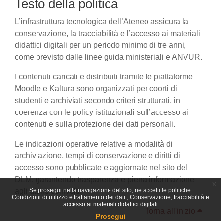
Testo della politica
L’infrastruttura tecnologica dell’Ateneo assicura la
conservazione, la tracciabilità e l’accesso ai materiali
didattici digitali per un periodo minimo di tre anni,
come previsto dalle linee guida ministeriali e ANVUR.
I contenuti caricati e distribuiti tramite le piattaforme
Moodle e Kaltura sono organizzati per coorti di
studenti e archiviati secondo criteri strutturati, in
coerenza con le policy istituzionali sull’accesso ai
contenuti e sulla protezione dei dati personali.
Le indicazioni operative relative a modalità di
archiviazione, tempi di conservazione e diritti di
accesso sono pubblicate e aggiornate nel sito del
DLM, garantendo trasparenza e piena informazione
x
agli utenti coinvolti.
Se prosegui nella navigazione del sito, ne accetti le politiche:
Condizioni di utilizzo e trattamento dei dati
Conservazione, tracciabilità e
accesso ai materiali didattici digitali
Torna all'inizio
Prosegui