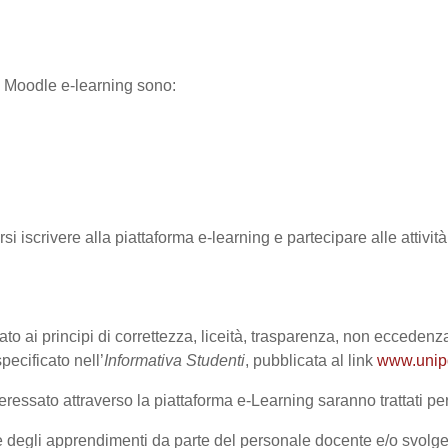
ma Moodle e-learning sono:
rsi iscrivere alla piattaforma e-learning e partecipare alle attivi
ato ai principi di correttezza, liceità, trasparenza, non eccedenza
cificato nell’
Informativa Studenti
, pubblicata al link
www.unipd.
ressato attraverso la piattaforma e-Learning saranno trattati per 
one degli apprendimenti da parte del personale docente e/o svolge