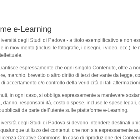
forme e-Learning
ersità degli Studi di Padova - a titolo esemplificativo e non esaus
in movimento (inclusi le fotografie, i disegni, i video, ecc.), le m
ellettuale.
arantisce espressamente che ogni singolo Contenuto, oltre a non
ore, marchio, brevetto o altro diritto di terzi derivante da legge,
i accertamento e/o controllo della veridicità di tali affermazioni
enuti, in ogni caso, si obbliga espressamente a manlevare sosta
danno, responsabilità, costo o spese, incluse le spese legali, 
pubblicati da parte dell’utente sulle piattaforme e-Learning.
niversità degli Studi di Padova si devono intendere destinati un
qualunque utilizzo dei contenuti che non sia espressamente autoriz
to licenza Creative Commons. In caso di riproduzione dei Contenu