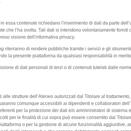
.
 in essa contenute richiedano l'inserimento di dati da parte dell’u
'utente che l’ha svolta. Tali dati si intendono volontariamente fornit
reso visione dell'informativa privacy.
ng riterranno di rendere pubbliche tramite i servizi e gli strumen
 la presente piattaforma da qualsiasi responsabilità in merito 
ssione di dati personali di terzi o di contenuti tutelati dalle nor
enti alle strutture dell’Ateneo autorizzati dal Titolare al trattament
 o saranno comunque accessibili ai dipendenti e collaboratori dell
referenti per la protezione dei dati e/o amministratori di sistema e
colti per le finalità di cui sopra può essere consentito dal Titol
ttaforma o per la gestione di alcune funzionalità aggiuntive, anc