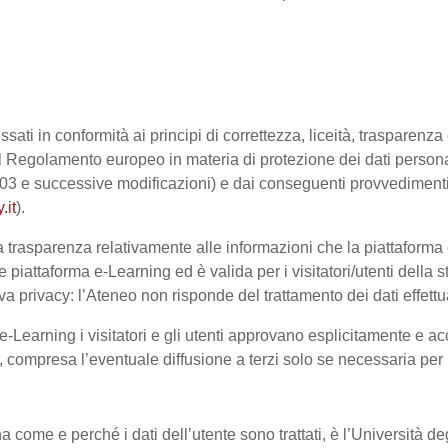
ssati in conformità ai principi di correttezza, liceità, trasparenz
sto dal Regolamento europeo in materia di protezione dei dati pe
2003 e successive modificazioni) e dai conseguenti provvedimenti 
.it
).
trasparenza relativamente alle informazioni che la piattaforma e-
e piattaforma e-Learning ed è valida per i visitatori/utenti dell
a privacy: l’Ateneo non risponde del trattamento dei dati effettuat
-Learning i visitatori e gli utenti approvano esplicitamente e ac
te, compresa l’eventuale diffusione a terzi solo se necessaria per
na come e perché i dati dell’utente sono trattati, è l’Università 