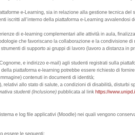
ttaforme e-Learning, sia in relazione alla gestione tecnica del se
nti iscritti all’interno della piattaforma e-Learning avvalendosi de
perienze di e-learning complementari alle attività in aula, finalizz
logie che favoriscano la collaborazione e la condivisione di ma
trumenti di supporto ai gruppi di lavoro (lavoro a distanza in p
Cognome, e indirizzo e-mail) agli studenti registrati sulla piattaf
zo della piattaforma e-learning potrebbe essere richiesto di fornir
all’immagine) contenuti in documenti di identità;
, relativi allo stato di salute, a condizioni di disabilità, disturbi
mativa studenti (Inclusione)
pubblicata al link
https://www.unipd.i
 sistema e log file applicativi (Moodle) nei quali vengono conser
ro essere le seguenti: