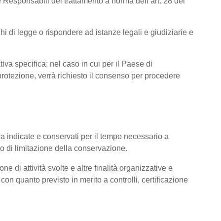
 Responsabili del trattamento a norma dell’art. 28 del
hi di legge o rispondere ad istanze legali e giudiziarie e
tiva specifica; nel caso in cui per il Paese di
otezione, verrà richiesto il consenso per procedere
pra indicate e conservati per il tempo necessario a
pio di limitazione della conservazione.
ne di attività svolte e altre finalità organizzative e
con quanto previsto in merito a controlli, certificazione