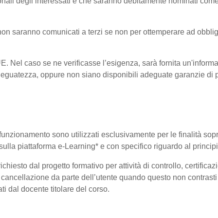
onali degli interessati e che saranno debitamente nominati come
i non saranno comunicati a terzi se non per ottemperare ad obblig
-UE. Nel caso se ne verificasse l’esigenza, sarà fornita un'informa
eguatezza, oppure non siano disponibili adeguate garanzie di pr
uo funzionamento sono utilizzati esclusivamente per le finalità so
i sulla piattaforma e-Learning* e con specifico riguardo al princi
hiesto dal progetto formativo per attività di controllo, certificazio
 di cancellazione da parte dell’utente quando questo non contrasti 
ati dal docente titolare del corso.