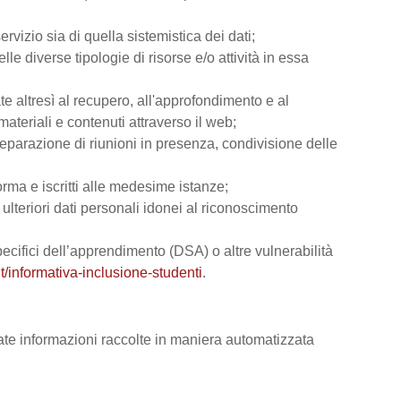
rvizio sia di quella sistemistica dei dati;
lle diverse tipologie di risorse e/o attività in essa
ate altresì al recupero, all'approfondimento e al
teriali e contenuti attraverso il web;
reparazione di riunioni in presenza, condivisione delle
orma e iscritti alle medesime istanze;
e ulteriori dati personali idonei al riconoscimento
 specifici dell’apprendimento (DSA) o altre vulnerabilità
t/informativa-inclusione-studenti
.
vate informazioni raccolte in maniera automatizzata