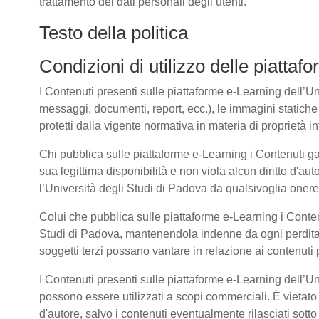
trattamento dei dati personali degli utenti.
Testo della politica
Condizioni di utilizzo delle piatta
I Contenuti presenti sulle piattaforme e-Learning dell’Univ
messaggi, documenti, report, ecc.), le immagini statiche e 
protetti dalla vigente normativa in materia di proprietà int
Chi pubblica sulle piattaforme e-Learning i Contenuti g
sua legittima disponibilità e non viola alcun diritto d'aut
l’Università degli Studi di Padova da qualsivoglia onere d
Colui che pubblica sulle piattaforme e-Learning i Cont
Studi di Padova, mantenendola indenne da ogni perdita, 
soggetti terzi possano vantare in relazione ai contenuti 
I Contenuti presenti sulle piattaforme e-Learning dell’U
possono essere utilizzati a scopi commerciali. È vietato 
d'autore, salvo i contenuti eventualmente rilasciati sot