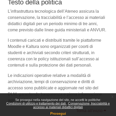
Testo della politica
L’infrastruttura tecnologica dell’Ateneo assicura la
conservazione, la tracciabilità e l’accesso ai materiali
didattici digitali per un periodo minimo di tre anni,
come previsto dalle linee guida ministeriali e ANVUR.
I contenuti caricati e distribuiti tramite le piattaforme
Moodle e Kaltura sono organizzati per coorti di
studenti e archiviati secondo criteri strutturati, in
coerenza con le policy istituzionali sull’accesso ai
contenuti e sulla protezione dei dati personali.
Le indicazioni operative relative a modalità di
archiviazione, tempi di conservazione e diritti di
accesso sono pubblicate e aggiornate nel sito del
DLM, garantendo trasparenza e piena informazione
x
agli utenti coinvolti.
Se prosegui nella navigazione del sito, ne accetti le politiche:
Condizioni di utilizzo e trattamento dei dati
Conservazione, tracciabilità e
accesso ai materiali didattici digitali
Torna all'inizio
Prosegui