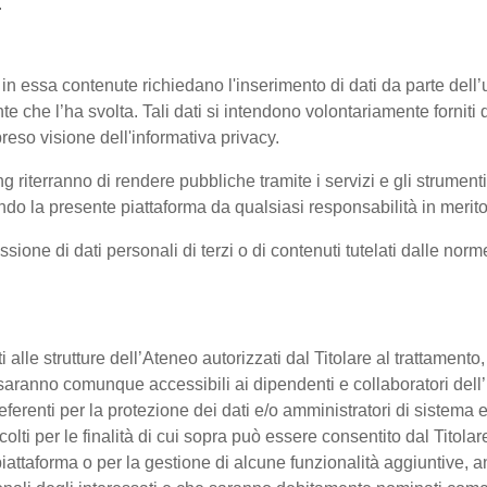
.
 in essa contenute richiedano l'inserimento di dati da parte dell’u
'utente che l’ha svolta. Tali dati si intendono volontariamente fornit
reso visione dell'informativa privacy.
ng riterranno di rendere pubbliche tramite i servizi e gli strumen
 la presente piattaforma da qualsiasi responsabilità in merito 
ssione di dati personali di terzi o di contenuti tutelati dalle nor
enti alle strutture dell’Ateneo autorizzati dal Titolare al trattament
 o saranno comunque accessibili ai dipendenti e collaboratori dell
referenti per la protezione dei dati e/o amministratori di sistema e
colti per le finalità di cui sopra può essere consentito dal Titol
ttaforma o per la gestione di alcune funzionalità aggiuntive, anc