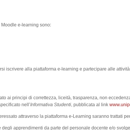
ma Moodle e-learning sono:
rsi iscrivere alla piattaforma e-learning e partecipare alle attivi
ato ai principi di correttezza, liceità, trasparenza, non eccedenza
cificato nell’
Informativa Studenti
, pubblicata al link
www.unipd.
ressato attraverso la piattaforma e-Learning saranno trattati per 
one degli apprendimenti da parte del personale docente e/o svolge