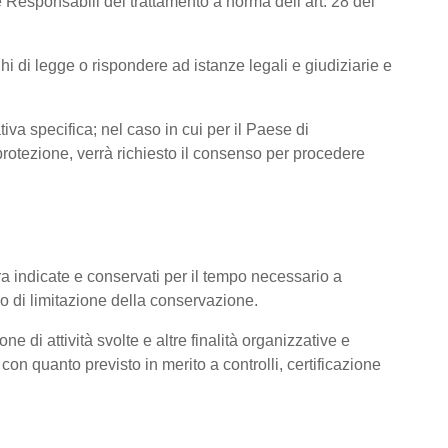
 Responsabili del trattamento a norma dell’art. 28 del
hi di legge o rispondere ad istanze legali e giudiziarie e
tiva specifica; nel caso in cui per il Paese di
otezione, verrà richiesto il consenso per procedere
pra indicate e conservati per il tempo necessario a
pio di limitazione della conservazione.
ne di attività svolte e altre finalità organizzative e
con quanto previsto in merito a controlli, certificazione