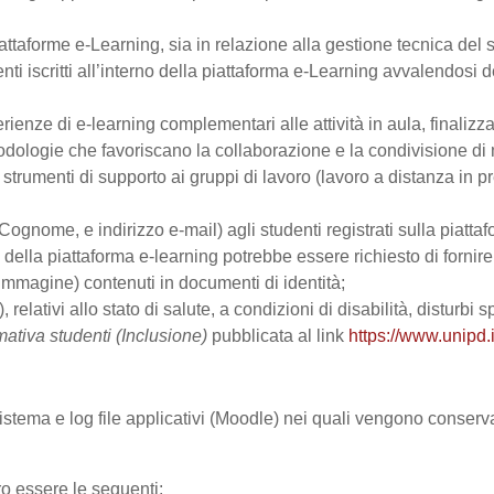
ttaforme e-Learning, sia in relazione alla gestione tecnica del se
nti iscritti all’interno della piattaforma e-Learning avvalendosi de
perienze di e-learning complementari alle attività in aula, finalizz
logie che favoriscano la collaborazione e la condivisione di ma
trumenti di supporto ai gruppi di lavoro (lavoro a distanza in p
Cognome, e indirizzo e-mail) agli studenti registrati sulla piattaf
zo della piattaforma e-learning potrebbe essere richiesto di fornir
all’immagine) contenuti in documenti di identità;
, relativi allo stato di salute, a condizioni di disabilità, disturbi
mativa studenti (Inclusione)
pubblicata al link
https://www.unipd.i
 sistema e log file applicativi (Moodle) nei quali vengono conser
ro essere le seguenti: