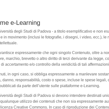
forme e-Learning
ersità degli Studi di Padova - a titolo esemplificativo e non esaus
in movimento (inclusi le fotografie, i disegni, i video, ecc.), le m
ellettuale.
arantisce espressamente che ogni singolo Contenuto, oltre a non
ore, marchio, brevetto o altro diritto di terzi derivante da legge,
i accertamento e/o controllo della veridicità di tali affermazioni
enuti, in ogni caso, si obbliga espressamente a manlevare sosta
danno, responsabilità, costo o spese, incluse le spese legali, 
pubblicati da parte dell’utente sulle piattaforme e-Learning.
niversità degli Studi di Padova si devono intendere destinati un
qualunque utilizzo dei contenuti che non sia espressamente autoriz
to licenza Creative Commons. In caso di riproduzione dei Contenu