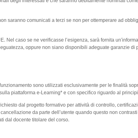
onali degli interessati e che saranno debitamente nominati come
i non saranno comunicati a terzi se non per ottemperare ad obblig
-UE. Nel caso se ne verificasse l’esigenza, sarà fornita un'informa
eguatezza, oppure non siano disponibili adeguate garanzie di pr
uo funzionamento sono utilizzati esclusivamente per le finalità so
i sulla piattaforma e-Learning* e con specifico riguardo al princi
hiesto dal progetto formativo per attività di controllo, certificazio
 di cancellazione da parte dell’utente quando questo non contrasti 
ati dal docente titolare del corso.