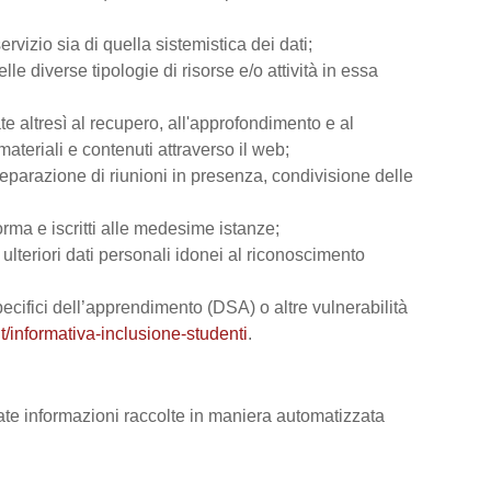
rvizio sia di quella sistemistica dei dati;
lle diverse tipologie di risorse e/o attività in essa
ate altresì al recupero, all'approfondimento e al
teriali e contenuti attraverso il web;
reparazione di riunioni in presenza, condivisione delle
orma e iscritti alle medesime istanze;
e ulteriori dati personali idonei al riconoscimento
 specifici dell’apprendimento (DSA) o altre vulnerabilità
t/informativa-inclusione-studenti
.
vate informazioni raccolte in maniera automatizzata