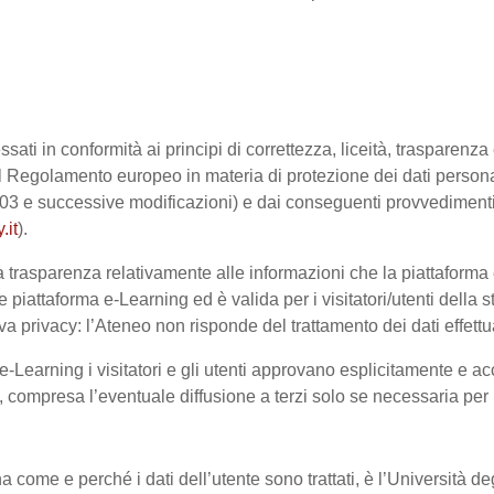
ssati in conformità ai principi di correttezza, liceità, trasparenz
sto dal Regolamento europeo in materia di protezione dei dati pe
2003 e successive modificazioni) e dai conseguenti provvedimenti 
.it
).
trasparenza relativamente alle informazioni che la piattaforma e-
e piattaforma e-Learning ed è valida per i visitatori/utenti dell
a privacy: l’Ateneo non risponde del trattamento dei dati effettuat
-Learning i visitatori e gli utenti approvano esplicitamente e ac
te, compresa l’eventuale diffusione a terzi solo se necessaria per
na come e perché i dati dell’utente sono trattati, è l’Università 