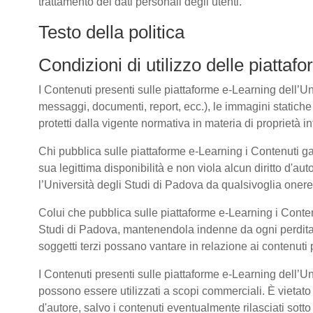
trattamento dei dati personali degli utenti.
Testo della politica
Condizioni di utilizzo delle piatta
I Contenuti presenti sulle piattaforme e-Learning dell’Univ
messaggi, documenti, report, ecc.), le immagini statiche e 
protetti dalla vigente normativa in materia di proprietà int
Chi pubblica sulle piattaforme e-Learning i Contenuti g
sua legittima disponibilità e non viola alcun diritto d'aut
l’Università degli Studi di Padova da qualsivoglia onere d
Colui che pubblica sulle piattaforme e-Learning i Cont
Studi di Padova, mantenendola indenne da ogni perdita, 
soggetti terzi possano vantare in relazione ai contenuti 
I Contenuti presenti sulle piattaforme e-Learning dell’U
possono essere utilizzati a scopi commerciali. È vietato 
d'autore, salvo i contenuti eventualmente rilasciati sot