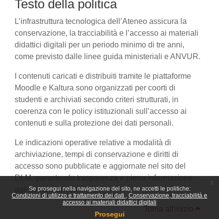
Testo della politica
L’infrastruttura tecnologica dell’Ateneo assicura la
conservazione, la tracciabilità e l’accesso ai materiali
didattici digitali per un periodo minimo di tre anni,
come previsto dalle linee guida ministeriali e ANVUR.
I contenuti caricati e distribuiti tramite le piattaforme
Moodle e Kaltura sono organizzati per coorti di
studenti e archiviati secondo criteri strutturati, in
coerenza con le policy istituzionali sull’accesso ai
contenuti e sulla protezione dei dati personali.
Le indicazioni operative relative a modalità di
archiviazione, tempi di conservazione e diritti di
accesso sono pubblicate e aggiornate nel sito del
DLM, garantendo trasparenza e piena informazione
x
agli utenti coinvolti.
Se prosegui nella navigazione del sito, ne accetti le politiche:
Condizioni di utilizzo e trattamento dei dati
Conservazione, tracciabilità e
accesso ai materiali didattici digitali
Torna all'inizio
Prosegui