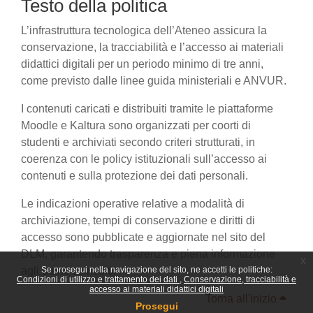
Testo della politica
L’infrastruttura tecnologica dell’Ateneo assicura la
conservazione, la tracciabilità e l’accesso ai materiali
didattici digitali per un periodo minimo di tre anni,
come previsto dalle linee guida ministeriali e ANVUR.
I contenuti caricati e distribuiti tramite le piattaforme
Moodle e Kaltura sono organizzati per coorti di
studenti e archiviati secondo criteri strutturati, in
coerenza con le policy istituzionali sull’accesso ai
contenuti e sulla protezione dei dati personali.
Le indicazioni operative relative a modalità di
archiviazione, tempi di conservazione e diritti di
accesso sono pubblicate e aggiornate nel sito del
DLM, garantendo trasparenza e piena informazione
x
agli utenti coinvolti.
Se prosegui nella navigazione del sito, ne accetti le politiche:
Condizioni di utilizzo e trattamento dei dati
Conservazione, tracciabilità e
accesso ai materiali didattici digitali
Torna all'inizio
Prosegui