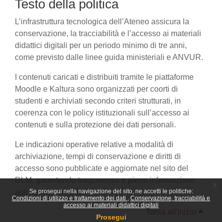
Testo della politica
L’infrastruttura tecnologica dell’Ateneo assicura la
conservazione, la tracciabilità e l’accesso ai materiali
didattici digitali per un periodo minimo di tre anni,
come previsto dalle linee guida ministeriali e ANVUR.
I contenuti caricati e distribuiti tramite le piattaforme
Moodle e Kaltura sono organizzati per coorti di
studenti e archiviati secondo criteri strutturati, in
coerenza con le policy istituzionali sull’accesso ai
contenuti e sulla protezione dei dati personali.
Le indicazioni operative relative a modalità di
archiviazione, tempi di conservazione e diritti di
accesso sono pubblicate e aggiornate nel sito del
DLM, garantendo trasparenza e piena informazione
x
agli utenti coinvolti.
Se prosegui nella navigazione del sito, ne accetti le politiche:
Condizioni di utilizzo e trattamento dei dati
Conservazione, tracciabilità e
accesso ai materiali didattici digitali
Torna all'inizio
Prosegui