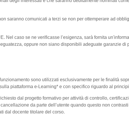
onali degli interessati e che saranno debitamente nominati come
i non saranno comunicati a terzi se non per ottemperare ad obblig
-UE. Nel caso se ne verificasse l’esigenza, sarà fornita un'informa
eguatezza, oppure non siano disponibili adeguate garanzie di pr
uo funzionamento sono utilizzati esclusivamente per le finalità so
i sulla piattaforma e-Learning* e con specifico riguardo al princi
hiesto dal progetto formativo per attività di controllo, certificazio
 di cancellazione da parte dell’utente quando questo non contrasti 
ati dal docente titolare del corso.