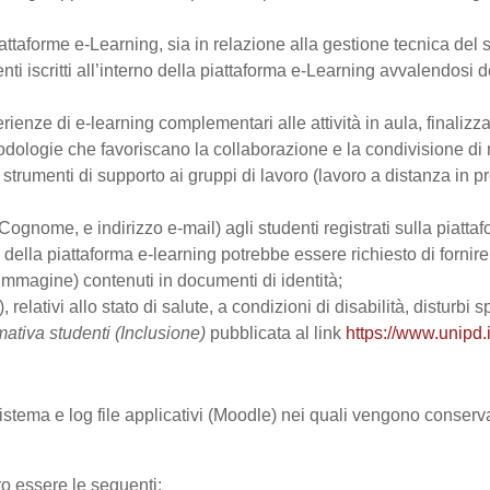
ttaforme e-Learning, sia in relazione alla gestione tecnica del se
nti iscritti all’interno della piattaforma e-Learning avvalendosi de
perienze di e-learning complementari alle attività in aula, finalizz
logie che favoriscano la collaborazione e la condivisione di ma
trumenti di supporto ai gruppi di lavoro (lavoro a distanza in p
Cognome, e indirizzo e-mail) agli studenti registrati sulla piattaf
zo della piattaforma e-learning potrebbe essere richiesto di fornir
all’immagine) contenuti in documenti di identità;
, relativi allo stato di salute, a condizioni di disabilità, disturbi
mativa studenti (Inclusione)
pubblicata al link
https://www.unipd.i
 sistema e log file applicativi (Moodle) nei quali vengono conser
ro essere le seguenti: