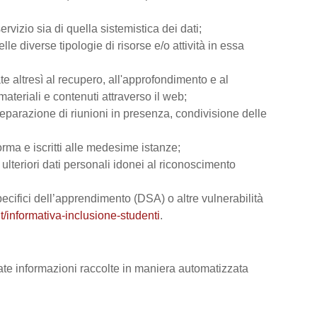
rvizio sia di quella sistemistica dei dati;
lle diverse tipologie di risorse e/o attività in essa
ate altresì al recupero, all'approfondimento e al
teriali e contenuti attraverso il web;
reparazione di riunioni in presenza, condivisione delle
orma e iscritti alle medesime istanze;
e ulteriori dati personali idonei al riconoscimento
 specifici dell’apprendimento (DSA) o altre vulnerabilità
t/informativa-inclusione-studenti
.
vate informazioni raccolte in maniera automatizzata