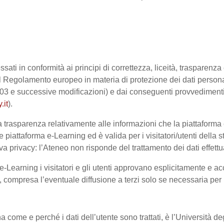
ssati in conformità ai principi di correttezza, liceità, trasparenz
sto dal Regolamento europeo in materia di protezione dei dati pe
2003 e successive modificazioni) e dai conseguenti provvedimenti 
.it
).
trasparenza relativamente alle informazioni che la piattaforma e-
e piattaforma e-Learning ed è valida per i visitatori/utenti dell
a privacy: l’Ateneo non risponde del trattamento dei dati effettuat
-Learning i visitatori e gli utenti approvano esplicitamente e ac
te, compresa l’eventuale diffusione a terzi solo se necessaria per
na come e perché i dati dell’utente sono trattati, è l’Università 