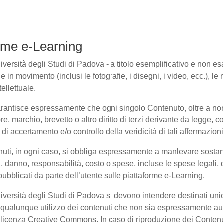
forme e-Learning
ersità degli Studi di Padova - a titolo esemplificativo e non esaus
in movimento (inclusi le fotografie, i disegni, i video, ecc.), le m
ellettuale.
arantisce espressamente che ogni singolo Contenuto, oltre a non
ore, marchio, brevetto o altro diritto di terzi derivante da legge,
i accertamento e/o controllo della veridicità di tali affermazioni
enuti, in ogni caso, si obbliga espressamente a manlevare sosta
danno, responsabilità, costo o spese, incluse le spese legali, 
pubblicati da parte dell’utente sulle piattaforme e-Learning.
niversità degli Studi di Padova si devono intendere destinati un
qualunque utilizzo dei contenuti che non sia espressamente autoriz
to licenza Creative Commons. In caso di riproduzione dei Contenu