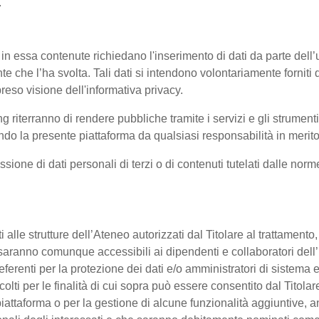
.
 in essa contenute richiedano l'inserimento di dati da parte dell’u
'utente che l’ha svolta. Tali dati si intendono volontariamente fornit
reso visione dell'informativa privacy.
ng riterranno di rendere pubbliche tramite i servizi e gli strumen
 la presente piattaforma da qualsiasi responsabilità in merito 
ssione di dati personali di terzi o di contenuti tutelati dalle nor
enti alle strutture dell’Ateneo autorizzati dal Titolare al trattament
 o saranno comunque accessibili ai dipendenti e collaboratori dell
referenti per la protezione dei dati e/o amministratori di sistema e
colti per le finalità di cui sopra può essere consentito dal Titol
ttaforma o per la gestione di alcune funzionalità aggiuntive, anc