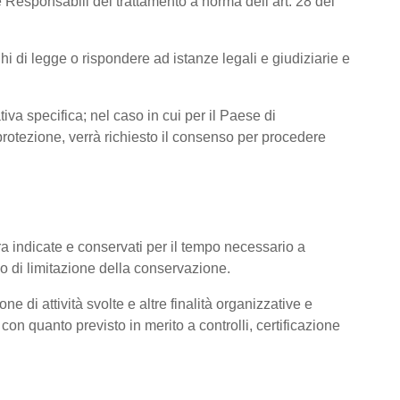
 Responsabili del trattamento a norma dell’art. 28 del
hi di legge o rispondere ad istanze legali e giudiziarie e
tiva specifica; nel caso in cui per il Paese di
otezione, verrà richiesto il consenso per procedere
pra indicate e conservati per il tempo necessario a
pio di limitazione della conservazione.
ne di attività svolte e altre finalità organizzative e
con quanto previsto in merito a controlli, certificazione