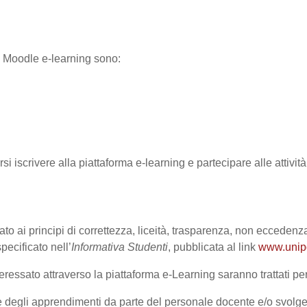
ma Moodle e-learning sono:
rsi iscrivere alla piattaforma e-learning e partecipare alle attivi
ato ai principi di correttezza, liceità, trasparenza, non eccedenza
cificato nell’
Informativa Studenti
, pubblicata al link
www.unipd.
ressato attraverso la piattaforma e-Learning saranno trattati per 
one degli apprendimenti da parte del personale docente e/o svolge