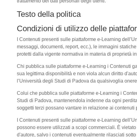
trattamento dei dati personali degli utenti.
Testo della politica
Condizioni di utilizzo delle piatta
I Contenuti presenti sulle piattaforme e-Learning dell’Univ
messaggi, documenti, report, ecc.), le immagini statiche e 
protetti dalla vigente normativa in materia di proprietà int
Chi pubblica sulle piattaforme e-Learning i Contenuti g
sua legittima disponibilità e non viola alcun diritto d'aut
l’Università degli Studi di Padova da qualsivoglia onere d
Colui che pubblica sulle piattaforme e-Learning i Cont
Studi di Padova, mantenendola indenne da ogni perdita, 
soggetti terzi possano vantare in relazione ai contenuti 
I Contenuti presenti sulle piattaforme e-Learning dell’U
possono essere utilizzati a scopi commerciali. È vietato 
d'autore, salvo i contenuti eventualmente rilasciati sot