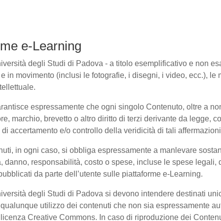
forme e-Learning
ersità degli Studi di Padova - a titolo esemplificativo e non esaus
in movimento (inclusi le fotografie, i disegni, i video, ecc.), le m
ellettuale.
arantisce espressamente che ogni singolo Contenuto, oltre a non
ore, marchio, brevetto o altro diritto di terzi derivante da legge,
i accertamento e/o controllo della veridicità di tali affermazioni
enuti, in ogni caso, si obbliga espressamente a manlevare sosta
danno, responsabilità, costo o spese, incluse le spese legali, 
pubblicati da parte dell’utente sulle piattaforme e-Learning.
niversità degli Studi di Padova si devono intendere destinati un
qualunque utilizzo dei contenuti che non sia espressamente autoriz
to licenza Creative Commons. In caso di riproduzione dei Contenu