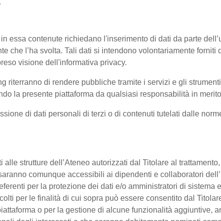
.
 in essa contenute richiedano l'inserimento di dati da parte dell’u
'utente che l’ha svolta. Tali dati si intendono volontariamente fornit
reso visione dell'informativa privacy.
ng riterranno di rendere pubbliche tramite i servizi e gli strumen
 la presente piattaforma da qualsiasi responsabilità in merito 
ssione di dati personali di terzi o di contenuti tutelati dalle nor
enti alle strutture dell’Ateneo autorizzati dal Titolare al trattament
 o saranno comunque accessibili ai dipendenti e collaboratori dell
referenti per la protezione dei dati e/o amministratori di sistema e
colti per le finalità di cui sopra può essere consentito dal Titol
ttaforma o per la gestione di alcune funzionalità aggiuntive, anc