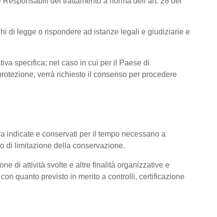
 Responsabili del trattamento a norma dell’art. 28 del
hi di legge o rispondere ad istanze legali e giudiziarie e
tiva specifica; nel caso in cui per il Paese di
otezione, verrà richiesto il consenso per procedere
pra indicate e conservati per il tempo necessario a
pio di limitazione della conservazione.
ne di attività svolte e altre finalità organizzative e
con quanto previsto in merito a controlli, certificazione