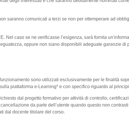
onali degli interessati e che saranno debitamente nominati come
i non saranno comunicati a terzi se non per ottemperare ad obblig
-UE. Nel caso se ne verificasse l’esigenza, sarà fornita un'informa
eguatezza, oppure non siano disponibili adeguate garanzie di pr
uo funzionamento sono utilizzati esclusivamente per le finalità so
i sulla piattaforma e-Learning* e con specifico riguardo al princi
hiesto dal progetto formativo per attività di controllo, certificazio
 di cancellazione da parte dell’utente quando questo non contrasti 
ati dal docente titolare del corso.