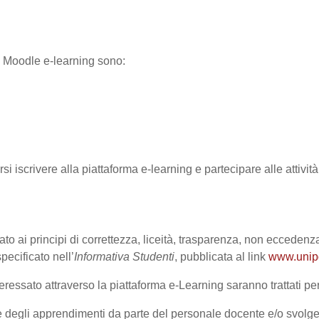
ma Moodle e-learning sono:
rsi iscrivere alla piattaforma e-learning e partecipare alle attivi
ato ai principi di correttezza, liceità, trasparenza, non eccedenza
cificato nell’
Informativa Studenti
, pubblicata al link
www.unipd.
ressato attraverso la piattaforma e-Learning saranno trattati per 
one degli apprendimenti da parte del personale docente e/o svolge