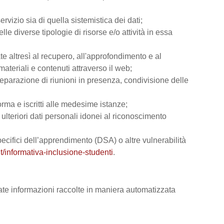
rvizio sia di quella sistemistica dei dati;
lle diverse tipologie di risorse e/o attività in essa
ate altresì al recupero, all'approfondimento e al
teriali e contenuti attraverso il web;
reparazione di riunioni in presenza, condivisione delle
orma e iscritti alle medesime istanze;
e ulteriori dati personali idonei al riconoscimento
 specifici dell’apprendimento (DSA) o altre vulnerabilità
t/informativa-inclusione-studenti
.
vate informazioni raccolte in maniera automatizzata