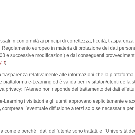
ssati in conformità ai principi di correttezza, liceità, trasparenz
sto dal Regolamento europeo in materia di protezione dei dati pe
2003 e successive modificazioni) e dai conseguenti provvedimenti 
.it
).
trasparenza relativamente alle informazioni che la piattaforma e-
e piattaforma e-Learning ed è valida per i visitatori/utenti dell
a privacy: l’Ateneo non risponde del trattamento dei dati effettuat
-Learning i visitatori e gli utenti approvano esplicitamente e ac
te, compresa l’eventuale diffusione a terzi solo se necessaria per
na come e perché i dati dell’utente sono trattati, è l’Università 