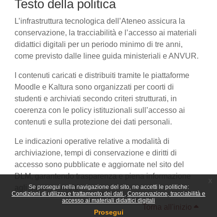
Testo della politica
L’infrastruttura tecnologica dell’Ateneo assicura la
conservazione, la tracciabilità e l’accesso ai materiali
didattici digitali per un periodo minimo di tre anni,
come previsto dalle linee guida ministeriali e ANVUR.
I contenuti caricati e distribuiti tramite le piattaforme
Moodle e Kaltura sono organizzati per coorti di
studenti e archiviati secondo criteri strutturati, in
coerenza con le policy istituzionali sull’accesso ai
contenuti e sulla protezione dei dati personali.
Le indicazioni operative relative a modalità di
archiviazione, tempi di conservazione e diritti di
accesso sono pubblicate e aggiornate nel sito del
DLM, garantendo trasparenza e piena informazione
x
agli utenti coinvolti.
Se prosegui nella navigazione del sito, ne accetti le politiche:
Condizioni di utilizzo e trattamento dei dati
Conservazione, tracciabilità e
accesso ai materiali didattici digitali
Torna all'inizio
Prosegui