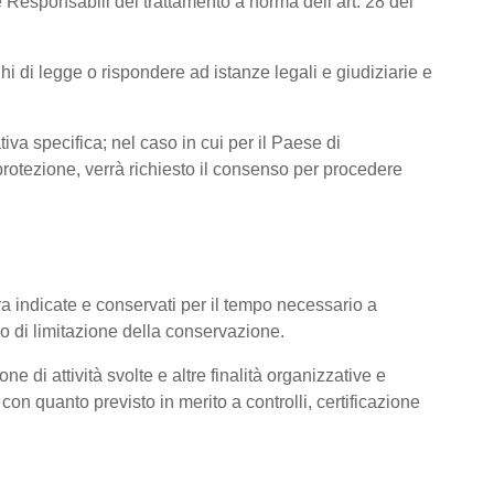
 Responsabili del trattamento a norma dell’art. 28 del
hi di legge o rispondere ad istanze legali e giudiziarie e
tiva specifica; nel caso in cui per il Paese di
otezione, verrà richiesto il consenso per procedere
pra indicate e conservati per il tempo necessario a
pio di limitazione della conservazione.
ne di attività svolte e altre finalità organizzative e
con quanto previsto in merito a controlli, certificazione