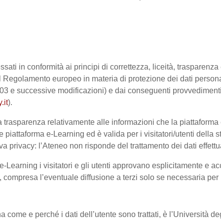
ssati in conformità ai principi di correttezza, liceità, trasparenz
sto dal Regolamento europeo in materia di protezione dei dati pe
2003 e successive modificazioni) e dai conseguenti provvedimenti 
.it
).
trasparenza relativamente alle informazioni che la piattaforma e-
e piattaforma e-Learning ed è valida per i visitatori/utenti dell
a privacy: l’Ateneo non risponde del trattamento dei dati effettuat
-Learning i visitatori e gli utenti approvano esplicitamente e ac
te, compresa l’eventuale diffusione a terzi solo se necessaria per
na come e perché i dati dell’utente sono trattati, è l’Università 