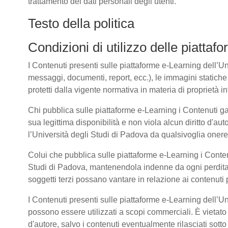
trattamento dei dati personali degli utenti.
Testo della politica
Condizioni di utilizzo delle piatta
I Contenuti presenti sulle piattaforme e-Learning dell’Univ
messaggi, documenti, report, ecc.), le immagini statiche e 
protetti dalla vigente normativa in materia di proprietà int
Chi pubblica sulle piattaforme e-Learning i Contenuti g
sua legittima disponibilità e non viola alcun diritto d'aut
l’Università degli Studi di Padova da qualsivoglia onere d
Colui che pubblica sulle piattaforme e-Learning i Cont
Studi di Padova, mantenendola indenne da ogni perdita, 
soggetti terzi possano vantare in relazione ai contenuti 
I Contenuti presenti sulle piattaforme e-Learning dell’U
possono essere utilizzati a scopi commerciali. È vietato 
d'autore, salvo i contenuti eventualmente rilasciati sot