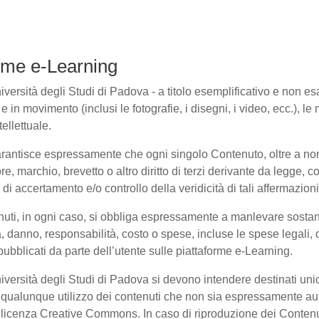
forme e-Learning
ersità degli Studi di Padova - a titolo esemplificativo e non esaus
in movimento (inclusi le fotografie, i disegni, i video, ecc.), le m
ellettuale.
arantisce espressamente che ogni singolo Contenuto, oltre a non
ore, marchio, brevetto o altro diritto di terzi derivante da legge,
i accertamento e/o controllo della veridicità di tali affermazioni
enuti, in ogni caso, si obbliga espressamente a manlevare sosta
danno, responsabilità, costo o spese, incluse le spese legali, 
pubblicati da parte dell’utente sulle piattaforme e-Learning.
niversità degli Studi di Padova si devono intendere destinati un
qualunque utilizzo dei contenuti che non sia espressamente autoriz
to licenza Creative Commons. In caso di riproduzione dei Contenu