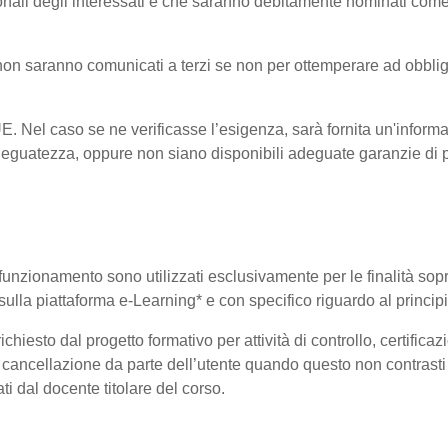
onali degli interessati e che saranno debitamente nominati come
i non saranno comunicati a terzi se non per ottemperare ad obblig
-UE. Nel caso se ne verificasse l’esigenza, sarà fornita un'informa
eguatezza, oppure non siano disponibili adeguate garanzie di pr
uo funzionamento sono utilizzati esclusivamente per le finalità so
i sulla piattaforma e-Learning* e con specifico riguardo al princi
hiesto dal progetto formativo per attività di controllo, certificazio
 di cancellazione da parte dell’utente quando questo non contrasti 
ati dal docente titolare del corso.