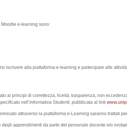
ma Moodle e-learning sono:
rsi iscrivere alla piattaforma e-learning e partecipare alle attivi
ato ai principi di correttezza, liceità, trasparenza, non eccedenza
cificato nell’
Informativa Studenti
, pubblicata al link
www.unipd.
ressato attraverso la piattaforma e-Learning saranno trattati per 
one degli apprendimenti da parte del personale docente e/o svolge