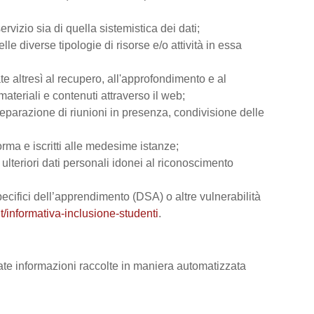
rvizio sia di quella sistemistica dei dati;
lle diverse tipologie di risorse e/o attività in essa
ate altresì al recupero, all'approfondimento e al
teriali e contenuti attraverso il web;
reparazione di riunioni in presenza, condivisione delle
orma e iscritti alle medesime istanze;
e ulteriori dati personali idonei al riconoscimento
 specifici dell’apprendimento (DSA) o altre vulnerabilità
t/informativa-inclusione-studenti
.
vate informazioni raccolte in maniera automatizzata