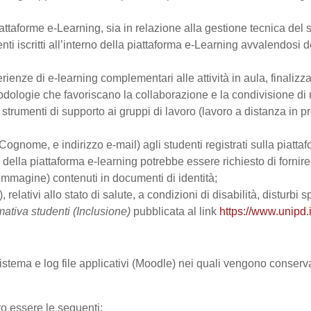
ttaforme e-Learning, sia in relazione alla gestione tecnica del se
nti iscritti all’interno della piattaforma e-Learning avvalendosi de
perienze di e-learning complementari alle attività in aula, finalizz
logie che favoriscano la collaborazione e la condivisione di ma
trumenti di supporto ai gruppi di lavoro (lavoro a distanza in p
Cognome, e indirizzo e-mail) agli studenti registrati sulla piattaf
zo della piattaforma e-learning potrebbe essere richiesto di fornir
all’immagine) contenuti in documenti di identità;
, relativi allo stato di salute, a condizioni di disabilità, disturbi
mativa studenti (Inclusione)
pubblicata al link
https://www.unipd.i
 sistema e log file applicativi (Moodle) nei quali vengono conser
ro essere le seguenti: