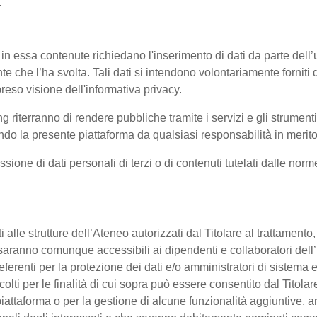
.
 in essa contenute richiedano l'inserimento di dati da parte dell’u
'utente che l’ha svolta. Tali dati si intendono volontariamente fornit
reso visione dell'informativa privacy.
ng riterranno di rendere pubbliche tramite i servizi e gli strumen
 la presente piattaforma da qualsiasi responsabilità in merito 
ssione di dati personali di terzi o di contenuti tutelati dalle nor
enti alle strutture dell’Ateneo autorizzati dal Titolare al trattament
 o saranno comunque accessibili ai dipendenti e collaboratori dell
referenti per la protezione dei dati e/o amministratori di sistema e
colti per le finalità di cui sopra può essere consentito dal Titol
ttaforma o per la gestione di alcune funzionalità aggiuntive, anc