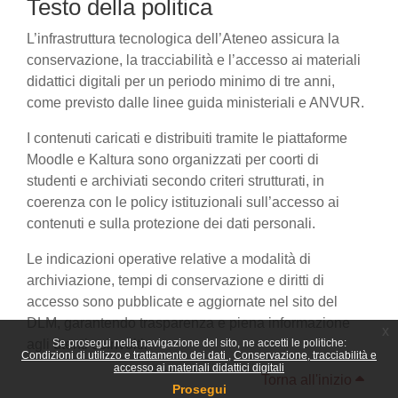
Testo della politica
L’infrastruttura tecnologica dell’Ateneo assicura la
conservazione, la tracciabilità e l’accesso ai materiali
didattici digitali per un periodo minimo di tre anni,
come previsto dalle linee guida ministeriali e ANVUR.
I contenuti caricati e distribuiti tramite le piattaforme
Moodle e Kaltura sono organizzati per coorti di
studenti e archiviati secondo criteri strutturati, in
coerenza con le policy istituzionali sull’accesso ai
contenuti e sulla protezione dei dati personali.
Le indicazioni operative relative a modalità di
archiviazione, tempi di conservazione e diritti di
accesso sono pubblicate e aggiornate nel sito del
DLM, garantendo trasparenza e piena informazione
x
agli utenti coinvolti.
Se prosegui nella navigazione del sito, ne accetti le politiche:
Condizioni di utilizzo e trattamento dei dati
Conservazione, tracciabilità e
accesso ai materiali didattici digitali
Torna all'inizio
Prosegui