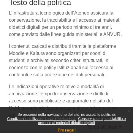
Testo della politica
L’infrastruttura tecnologica dell’Ateneo assicura la
conservazione, la tracciabilità e l’accesso ai materiali
didattici digitali per un periodo minimo di tre anni,
come previsto dalle linee guida ministeriali e ANVUR.
I contenuti caricati e distribuiti tramite le piattaforme
Moodle e Kaltura sono organizzati per coorti di
studenti e archiviati secondo criteri strutturati, in
coerenza con le policy istituzionali sull’accesso ai
contenuti e sulla protezione dei dati personali.
Le indicazioni operative relative a modalità di
archiviazione, tempi di conservazione e diritti di
accesso sono pubblicate e aggiornate nel sito del
DLM, garantendo trasparenza e piena informazione
x
agli utenti coinvolti.
Se prosegui nella navigazione del sito, ne accetti le politiche:
Condizioni di utilizzo e trattamento dei dati
Conservazione, tracciabilità e
accesso ai materiali didattici digitali
Torna all'inizio
Prosegui