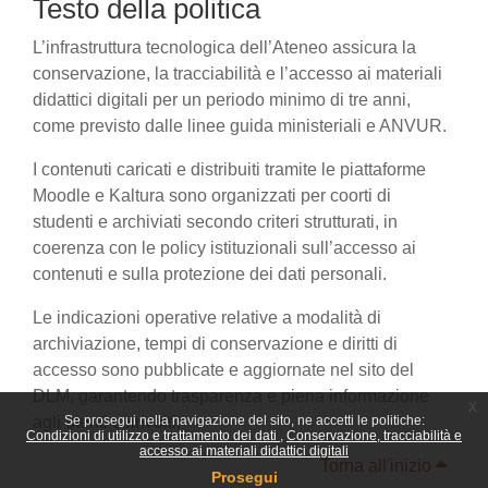
Testo della politica
L’infrastruttura tecnologica dell’Ateneo assicura la
conservazione, la tracciabilità e l’accesso ai materiali
didattici digitali per un periodo minimo di tre anni,
come previsto dalle linee guida ministeriali e ANVUR.
I contenuti caricati e distribuiti tramite le piattaforme
Moodle e Kaltura sono organizzati per coorti di
studenti e archiviati secondo criteri strutturati, in
coerenza con le policy istituzionali sull’accesso ai
contenuti e sulla protezione dei dati personali.
Le indicazioni operative relative a modalità di
archiviazione, tempi di conservazione e diritti di
accesso sono pubblicate e aggiornate nel sito del
DLM, garantendo trasparenza e piena informazione
x
agli utenti coinvolti.
Se prosegui nella navigazione del sito, ne accetti le politiche:
Condizioni di utilizzo e trattamento dei dati
Conservazione, tracciabilità e
accesso ai materiali didattici digitali
Torna all'inizio
Prosegui