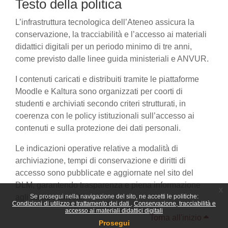
Testo della politica
L’infrastruttura tecnologica dell’Ateneo assicura la
conservazione, la tracciabilità e l’accesso ai materiali
didattici digitali per un periodo minimo di tre anni,
come previsto dalle linee guida ministeriali e ANVUR.
I contenuti caricati e distribuiti tramite le piattaforme
Moodle e Kaltura sono organizzati per coorti di
studenti e archiviati secondo criteri strutturati, in
coerenza con le policy istituzionali sull’accesso ai
contenuti e sulla protezione dei dati personali.
Le indicazioni operative relative a modalità di
archiviazione, tempi di conservazione e diritti di
accesso sono pubblicate e aggiornate nel sito del
DLM, garantendo trasparenza e piena informazione
x
agli utenti coinvolti.
Se prosegui nella navigazione del sito, ne accetti le politiche:
Condizioni di utilizzo e trattamento dei dati
Conservazione, tracciabilità e
accesso ai materiali didattici digitali
Torna all'inizio
Prosegui