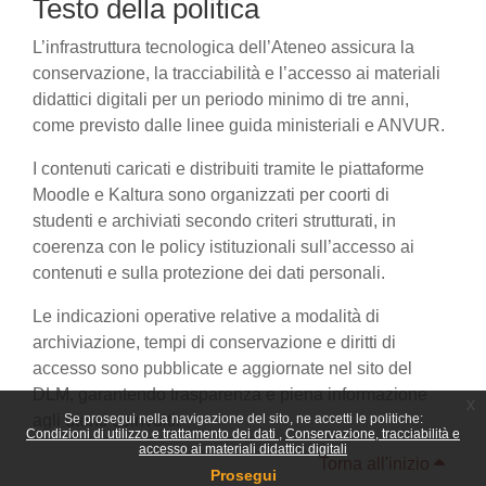
Testo della politica
L’infrastruttura tecnologica dell’Ateneo assicura la
conservazione, la tracciabilità e l’accesso ai materiali
didattici digitali per un periodo minimo di tre anni,
come previsto dalle linee guida ministeriali e ANVUR.
I contenuti caricati e distribuiti tramite le piattaforme
Moodle e Kaltura sono organizzati per coorti di
studenti e archiviati secondo criteri strutturati, in
coerenza con le policy istituzionali sull’accesso ai
contenuti e sulla protezione dei dati personali.
Le indicazioni operative relative a modalità di
archiviazione, tempi di conservazione e diritti di
accesso sono pubblicate e aggiornate nel sito del
DLM, garantendo trasparenza e piena informazione
x
agli utenti coinvolti.
Se prosegui nella navigazione del sito, ne accetti le politiche:
Condizioni di utilizzo e trattamento dei dati
Conservazione, tracciabilità e
accesso ai materiali didattici digitali
Torna all'inizio
Prosegui