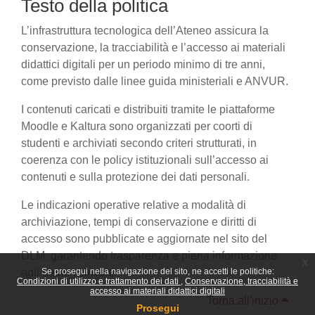
Testo della politica
L’infrastruttura tecnologica dell’Ateneo assicura la
conservazione, la tracciabilità e l’accesso ai materiali
didattici digitali per un periodo minimo di tre anni,
come previsto dalle linee guida ministeriali e ANVUR.
I contenuti caricati e distribuiti tramite le piattaforme
Moodle e Kaltura sono organizzati per coorti di
studenti e archiviati secondo criteri strutturati, in
coerenza con le policy istituzionali sull’accesso ai
contenuti e sulla protezione dei dati personali.
Le indicazioni operative relative a modalità di
archiviazione, tempi di conservazione e diritti di
accesso sono pubblicate e aggiornate nel sito del
DLM, garantendo trasparenza e piena informazione
x
agli utenti coinvolti.
Se prosegui nella navigazione del sito, ne accetti le politiche:
Condizioni di utilizzo e trattamento dei dati
Conservazione, tracciabilità e
accesso ai materiali didattici digitali
Torna all'inizio
Prosegui