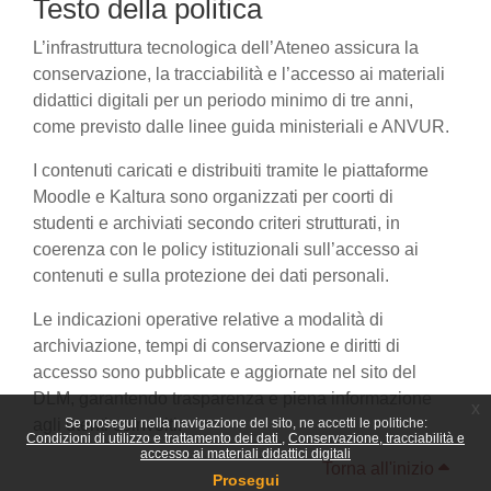
Testo della politica
L’infrastruttura tecnologica dell’Ateneo assicura la
conservazione, la tracciabilità e l’accesso ai materiali
didattici digitali per un periodo minimo di tre anni,
come previsto dalle linee guida ministeriali e ANVUR.
I contenuti caricati e distribuiti tramite le piattaforme
Moodle e Kaltura sono organizzati per coorti di
studenti e archiviati secondo criteri strutturati, in
coerenza con le policy istituzionali sull’accesso ai
contenuti e sulla protezione dei dati personali.
Le indicazioni operative relative a modalità di
archiviazione, tempi di conservazione e diritti di
accesso sono pubblicate e aggiornate nel sito del
DLM, garantendo trasparenza e piena informazione
x
agli utenti coinvolti.
Se prosegui nella navigazione del sito, ne accetti le politiche:
Condizioni di utilizzo e trattamento dei dati
Conservazione, tracciabilità e
accesso ai materiali didattici digitali
Torna all'inizio
Prosegui