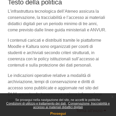
Testo della politica
L’infrastruttura tecnologica dell’Ateneo assicura la
conservazione, la tracciabilità e l’accesso ai materiali
didattici digitali per un periodo minimo di tre anni,
come previsto dalle linee guida ministeriali e ANVUR.
I contenuti caricati e distribuiti tramite le piattaforme
Moodle e Kaltura sono organizzati per coorti di
studenti e archiviati secondo criteri strutturati, in
coerenza con le policy istituzionali sull’accesso ai
contenuti e sulla protezione dei dati personali.
Le indicazioni operative relative a modalità di
archiviazione, tempi di conservazione e diritti di
accesso sono pubblicate e aggiornate nel sito del
DLM, garantendo trasparenza e piena informazione
x
agli utenti coinvolti.
Se prosegui nella navigazione del sito, ne accetti le politiche:
Condizioni di utilizzo e trattamento dei dati
Conservazione, tracciabilità e
accesso ai materiali didattici digitali
Torna all'inizio
Prosegui