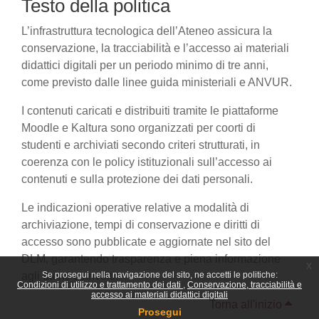
Testo della politica
L’infrastruttura tecnologica dell’Ateneo assicura la
conservazione, la tracciabilità e l’accesso ai materiali
didattici digitali per un periodo minimo di tre anni,
come previsto dalle linee guida ministeriali e ANVUR.
I contenuti caricati e distribuiti tramite le piattaforme
Moodle e Kaltura sono organizzati per coorti di
studenti e archiviati secondo criteri strutturati, in
coerenza con le policy istituzionali sull’accesso ai
contenuti e sulla protezione dei dati personali.
Le indicazioni operative relative a modalità di
archiviazione, tempi di conservazione e diritti di
accesso sono pubblicate e aggiornate nel sito del
DLM, garantendo trasparenza e piena informazione
x
agli utenti coinvolti.
Se prosegui nella navigazione del sito, ne accetti le politiche:
Condizioni di utilizzo e trattamento dei dati
Conservazione, tracciabilità e
accesso ai materiali didattici digitali
Torna all'inizio
Prosegui