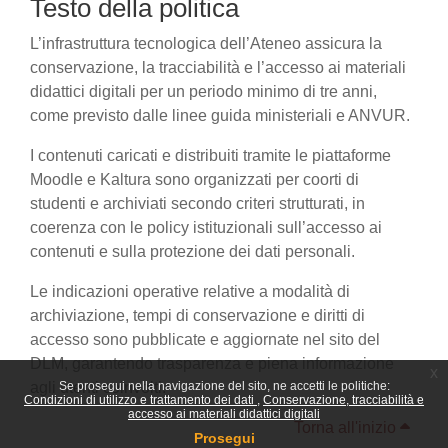
Testo della politica
L’infrastruttura tecnologica dell’Ateneo assicura la
conservazione, la tracciabilità e l’accesso ai materiali
didattici digitali per un periodo minimo di tre anni,
come previsto dalle linee guida ministeriali e ANVUR.
I contenuti caricati e distribuiti tramite le piattaforme
Moodle e Kaltura sono organizzati per coorti di
studenti e archiviati secondo criteri strutturati, in
coerenza con le policy istituzionali sull’accesso ai
contenuti e sulla protezione dei dati personali.
Le indicazioni operative relative a modalità di
archiviazione, tempi di conservazione e diritti di
accesso sono pubblicate e aggiornate nel sito del
DLM, garantendo trasparenza e piena informazione
x
agli utenti coinvolti.
Se prosegui nella navigazione del sito, ne accetti le politiche:
Condizioni di utilizzo e trattamento dei dati
Conservazione, tracciabilità e
accesso ai materiali didattici digitali
Torna all'inizio
Prosegui