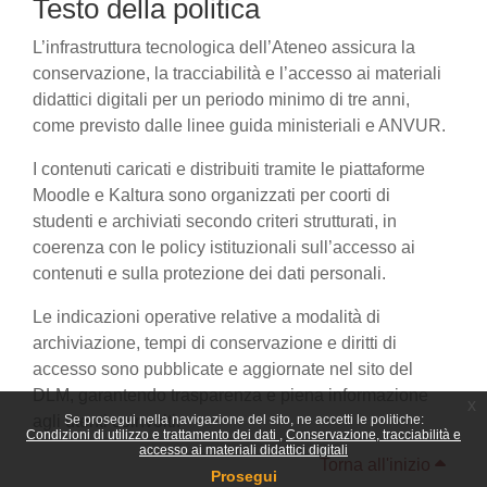
Testo della politica
L’infrastruttura tecnologica dell’Ateneo assicura la
conservazione, la tracciabilità e l’accesso ai materiali
didattici digitali per un periodo minimo di tre anni,
come previsto dalle linee guida ministeriali e ANVUR.
I contenuti caricati e distribuiti tramite le piattaforme
Moodle e Kaltura sono organizzati per coorti di
studenti e archiviati secondo criteri strutturati, in
coerenza con le policy istituzionali sull’accesso ai
contenuti e sulla protezione dei dati personali.
Le indicazioni operative relative a modalità di
archiviazione, tempi di conservazione e diritti di
accesso sono pubblicate e aggiornate nel sito del
DLM, garantendo trasparenza e piena informazione
x
agli utenti coinvolti.
Se prosegui nella navigazione del sito, ne accetti le politiche:
Condizioni di utilizzo e trattamento dei dati
Conservazione, tracciabilità e
accesso ai materiali didattici digitali
Torna all'inizio
Prosegui