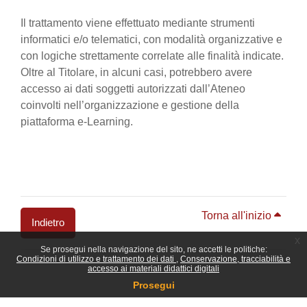
Il trattamento viene effettuato mediante strumenti
informatici e/o telematici, con modalità organizzative e
con logiche strettamente correlate alle finalità indicate.
Oltre al Titolare, in alcuni casi, potrebbero avere
accesso ai dati soggetti autorizzati dall’Ateneo
coinvolti nell’organizzazione e gestione della
piattaforma e-Learning.
Torna all'inizio
Indietro
x
Se prosegui nella navigazione del sito, ne accetti le politiche:
Blocchi
Condizioni di utilizzo e trattamento dei dati
Conservazione, tracciabilità e
accesso ai materiali didattici digitali
Prosegui