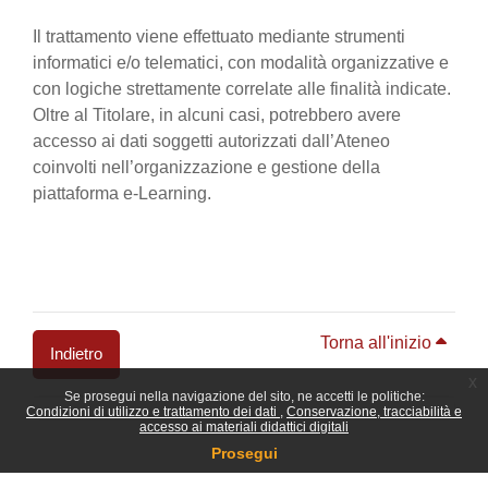
Il trattamento viene effettuato mediante strumenti
informatici e/o telematici, con modalità organizzative e
con logiche strettamente correlate alle finalità indicate.
Oltre al Titolare, in alcuni casi, potrebbero avere
accesso ai dati soggetti autorizzati dall’Ateneo
coinvolti nell’organizzazione e gestione della
piattaforma e-Learning.
Torna all'inizio
Indietro
x
Se prosegui nella navigazione del sito, ne accetti le politiche:
Blocchi
Condizioni di utilizzo e trattamento dei dati
Conservazione, tracciabilità e
accesso ai materiali didattici digitali
Prosegui