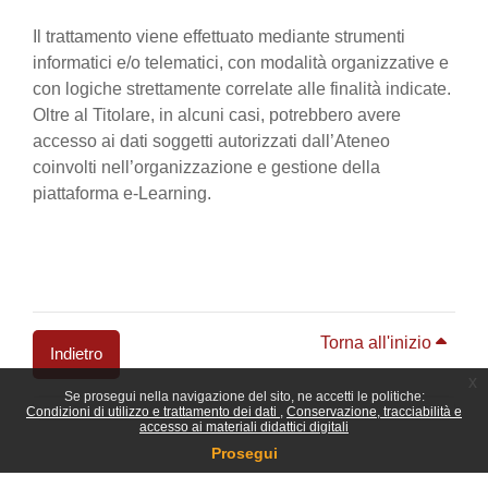
Il trattamento viene effettuato mediante strumenti
informatici e/o telematici, con modalità organizzative e
con logiche strettamente correlate alle finalità indicate.
Oltre al Titolare, in alcuni casi, potrebbero avere
accesso ai dati soggetti autorizzati dall’Ateneo
coinvolti nell’organizzazione e gestione della
piattaforma e-Learning.
Torna all'inizio
Indietro
x
Se prosegui nella navigazione del sito, ne accetti le politiche:
Blocchi
Condizioni di utilizzo e trattamento dei dati
Conservazione, tracciabilità e
accesso ai materiali didattici digitali
Prosegui