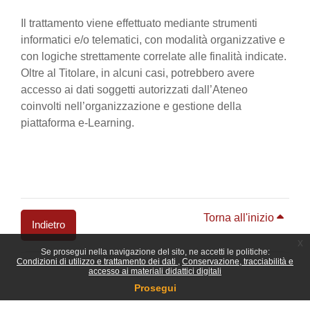
Il trattamento viene effettuato mediante strumenti
informatici e/o telematici, con modalità organizzative e
con logiche strettamente correlate alle finalità indicate.
Oltre al Titolare, in alcuni casi, potrebbero avere
accesso ai dati soggetti autorizzati dall’Ateneo
coinvolti nell’organizzazione e gestione della
piattaforma e-Learning.
Torna all'inizio
Indietro
x
Se prosegui nella navigazione del sito, ne accetti le politiche:
Blocchi
Condizioni di utilizzo e trattamento dei dati
Conservazione, tracciabilità e
accesso ai materiali didattici digitali
Prosegui