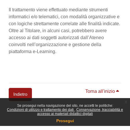
Il trattamento viene effettuato mediante strumenti
informatici e/o telematici, con modalità organizzative e
con logiche strettamente correlate alle finalità indicate.
Oltre al Titolare, in alcuni casi, potrebbero avere
accesso ai dati soggetti autorizzati dall’Ateneo
coinvolti nell’organizzazione e gestione della
piattaforma e-Learning.
Torna all'inizio
Indietro
x
Se prosegui nella navigazione del sito, ne accetti le politiche:
Blocchi
Condizioni di utilizzo e trattamento dei dati
Conservazione, tracciabilità e
accesso ai materiali didattici digitali
Prosegui