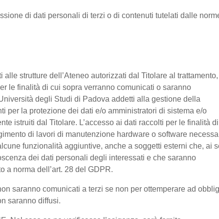
ssione di dati personali di terzi o di contenuti tutelati dalle norm
nti alle strutture dell’Ateneo autorizzati dal Titolare al trattamento,
 per le finalità di cui sopra verranno comunicati o saranno
Università degli Studi di Padova addetti alla gestione della
nti per la protezione dei dati e/o amministratori di sistema e/o
 istruiti dal Titolare. L’accesso ai dati raccolti per le finalità di
olgimento di lavori di manutenzione hardware o software necessa
lcune funzionalità aggiuntive, anche a soggetti esterni che, ai s
noscenza dei dati personali degli interessati e che saranno
o a norma dell’art. 28 del GDPR.
ti non saranno comunicati a terzi se non per ottemperare ad obbli
on saranno diffusi.