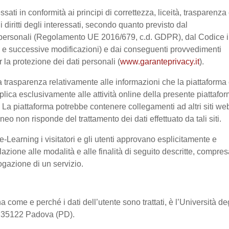
ssati in conformità ai principi di correttezza, liceità, trasparenza
 i diritti degli interessati, secondo quanto previsto dal
 personali (Regolamento UE 2016/679, c.d. GDPR), dal Codice 
03 e successive modificazioni) e dai conseguenti provvedimenti
r la protezione dei dati personali (
www.garanteprivacy.it
).
 trasparenza relativamente alle informazioni che la piattaforma 
pplica esclusivamente alle attività online della presente piattafo
a. La piattaforma potrebbe contenere collegamenti ad altri siti we
o non risponde del trattamento dei dati effettuato da tali siti.
-Learning i visitatori e gli utenti approvano esplicitamente e
lazione alle modalità e alle finalità di seguito descritte, compre
rogazione di un servizio.
a come e perché i dati dell’utente sono trattati, è l’Università de
2, 35122 Padova (PD).