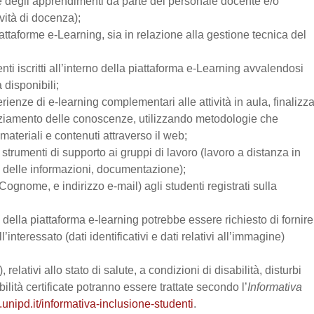
one degli apprendimenti da parte del personale docente e/o
vità di docenza);
attaforme e-Learning, sia in relazione alla gestione tecnica del
enti iscritti all’interno della piattaforma e-Learning avvalendosi
a disponibili;
perienze di e-learning complementari alle attività in aula, finalizz
enziamento delle conoscenze, utilizzando metodologie che
materiali e contenuti attraverso il web;
trumenti di supporto ai gruppi di lavoro (lavoro a distanza in
e delle informazioni, documentazione);
Cognome, e indirizzo e-mail) agli studenti registrati sulla
zo della piattaforma e-learning potrebbe essere richiesto di fornire
’interessato (dati identificativi e dati relativi all’immagine)
relativi allo stato di salute, a condizioni di disabilità, disturbi
lità certificate potranno essere trattate secondo l’
Informativa
.unipd.it/informativa-inclusione-studenti
.