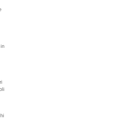
e
 in
ri
oli
ghi