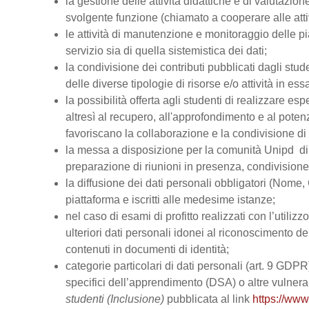
la gestione delle attività didattiche e di valutazi
svolgente funzione (chiamato a cooperare alle atti
le attività di manutenzione e monitoraggio delle pi
servizio sia di quella sistemistica dei dati;
la condivisione dei contributi pubblicati dagli stud
delle diverse tipologie di risorse e/o attività in ess
la possibilità offerta agli studenti di realizzare es
altresì al recupero, all'approfondimento e al pot
favoriscano la collaborazione e la condivisione di 
la messa a disposizione per la comunità Unipd di s
preparazione di riunioni in presenza, condivision
la diffusione dei dati personali obbligatori (Nome, 
piattaforma e iscritti alle medesime istanze;
nel caso di esami di profitto realizzati con l’utiliz
ulteriori dati personali idonei al riconoscimento dell
contenuti in documenti di identità;
categorie particolari di dati personali (art. 9 GDPR), 
specifici dell’apprendimento (DSA) o altre vulnerabi
studenti (Inclusione)
pubblicata al link
https://www