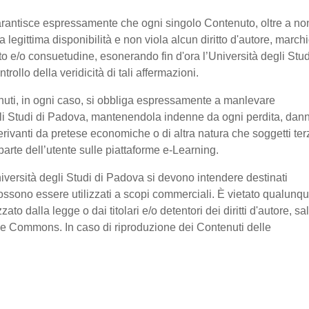
garantisce espressamente che ogni singolo Contenuto, oltre a no
legittima disponibilità e non viola alcun diritto d'autore, marchi
ratto e/o consuetudine, esonerando fin d'ora l’Università degli Stud
ollo della veridicità di tali affermazioni.
nuti, in ogni caso, si obbliga espressamente a manlevare
li Studi di Padova, mantenendola indenne da ogni perdita, dan
erivanti da pretese economiche o di altra natura che soggetti ter
arte dell’utente sulle piattaforme e-Learning.
niversità degli Studi di Padova si devono intendere destinati
ssono essere utilizzati a scopi commerciali. È vietato qualunq
o dalla legge o dai titolari e/o detentori dei diritti d'autore, sa
ive Commons. In caso di riproduzione dei Contenuti delle