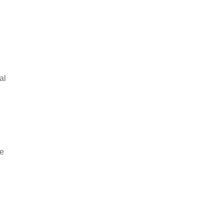
al
he