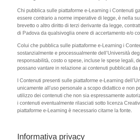
Chi pubblica sulle piattaforme e-Learning i Contenuti 
essere contrario a norme imperative di legge, è nella sua 
brevetto o altro diritto di terzi derivante da legge, cont
di Padova da qualsivoglia onere di accertamento e/o contr
Colui che pubblica sulle piattaforme e-Learning i Conte
sostanzialmente e processualmente dell’Università deg
responsabilità, costo o spese, incluse le spese legali, d
possano vantare in relazione ai contenuti pubblicati da p
I Contenuti presenti sulle piattaforme e-Learning dell’U
unicamente all'uso personale a scopo didattico e non po
utilizzo dei contenuti che non sia espressamente autorizzat
i contenuti eventualmente rilasciati sotto licenza Creat
piattaforme e-Learning è necessario citarne la fonte.
Informativa privacy