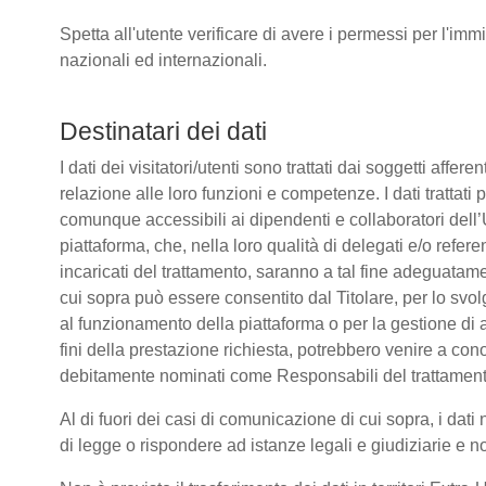
Spetta all'utente verificare di avere i permessi per l'immi
nazionali ed internazionali.
Destinatari dei dati
I dati dei visitatori/utenti sono trattati dai soggetti affere
relazione alle loro funzioni e competenze. I dati trattati
comunque accessibili ai dipendenti e collaboratori dell’
piattaforma, che, nella loro qualità di delegati e/o refere
incaricati del trattamento, saranno a tal fine adeguatamente
cui sopra può essere consentito dal Titolare, per lo sv
al funzionamento della piattaforma o per la gestione di a
fini della prestazione richiesta, potrebbero venire a co
debitamente nominati come Responsabili del trattament
Al di fuori dei casi di comunicazione di cui sopra, i da
di legge o rispondere ad istanze legali e giudiziarie e n