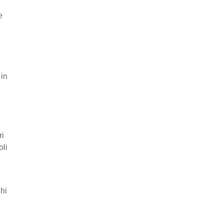
e
 in
ri
oli
ghi