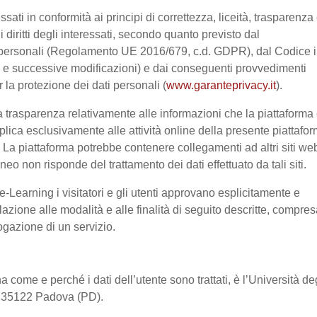
ssati in conformità ai principi di correttezza, liceità, trasparenza
 i diritti degli interessati, secondo quanto previsto dal
 personali (Regolamento UE 2016/679, c.d. GDPR), dal Codice 
03 e successive modificazioni) e dai conseguenti provvedimenti
r la protezione dei dati personali (
www.garanteprivacy.it
).
 trasparenza relativamente alle informazioni che la piattaforma 
pplica esclusivamente alle attività online della presente piattafo
a. La piattaforma potrebbe contenere collegamenti ad altri siti we
o non risponde del trattamento dei dati effettuato da tali siti.
-Learning i visitatori e gli utenti approvano esplicitamente e
lazione alle modalità e alle finalità di seguito descritte, compre
rogazione di un servizio.
a come e perché i dati dell’utente sono trattati, è l’Università de
2, 35122 Padova (PD).