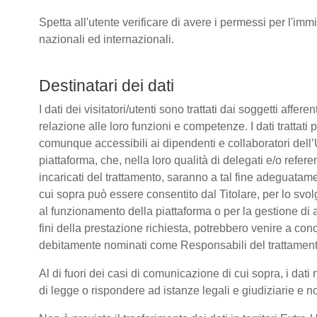
Spetta all'utente verificare di avere i permessi per l'immi
nazionali ed internazionali.
Destinatari dei dati
I dati dei visitatori/utenti sono trattati dai soggetti affere
relazione alle loro funzioni e competenze. I dati trattati
comunque accessibili ai dipendenti e collaboratori dell’
piattaforma, che, nella loro qualità di delegati e/o refere
incaricati del trattamento, saranno a tal fine adeguatamente
cui sopra può essere consentito dal Titolare, per lo sv
al funzionamento della piattaforma o per la gestione di a
fini della prestazione richiesta, potrebbero venire a co
debitamente nominati come Responsabili del trattament
Al di fuori dei casi di comunicazione di cui sopra, i da
di legge o rispondere ad istanze legali e giudiziarie e n