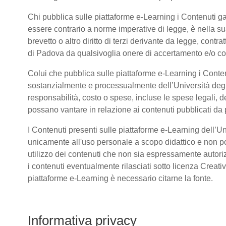
Chi pubblica sulle piattaforme e-Learning i Contenuti 
essere contrario a norme imperative di legge, è nella sua 
brevetto o altro diritto di terzi derivante da legge, cont
di Padova da qualsivoglia onere di accertamento e/o contr
Colui che pubblica sulle piattaforme e-Learning i Conte
sostanzialmente e processualmente dell’Università deg
responsabilità, costo o spese, incluse le spese legali, d
possano vantare in relazione ai contenuti pubblicati da p
I Contenuti presenti sulle piattaforme e-Learning dell’U
unicamente all'uso personale a scopo didattico e non po
utilizzo dei contenuti che non sia espressamente autorizzat
i contenuti eventualmente rilasciati sotto licenza Creat
piattaforme e-Learning è necessario citarne la fonte.
Informativa privacy