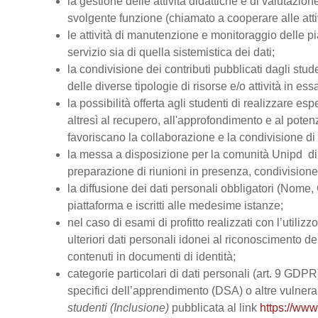
la gestione delle attività didattiche e di valutazi
svolgente funzione (chiamato a cooperare alle atti
le attività di manutenzione e monitoraggio delle pi
servizio sia di quella sistemistica dei dati;
la condivisione dei contributi pubblicati dagli stud
delle diverse tipologie di risorse e/o attività in ess
la possibilità offerta agli studenti di realizzare es
altresì al recupero, all'approfondimento e al pot
favoriscano la collaborazione e la condivisione di 
la messa a disposizione per la comunità Unipd di s
preparazione di riunioni in presenza, condivision
la diffusione dei dati personali obbligatori (Nome, 
piattaforma e iscritti alle medesime istanze;
nel caso di esami di profitto realizzati con l’utiliz
ulteriori dati personali idonei al riconoscimento dell
contenuti in documenti di identità;
categorie particolari di dati personali (art. 9 GDPR), 
specifici dell’apprendimento (DSA) o altre vulnerabi
studenti (Inclusione)
pubblicata al link
https://www