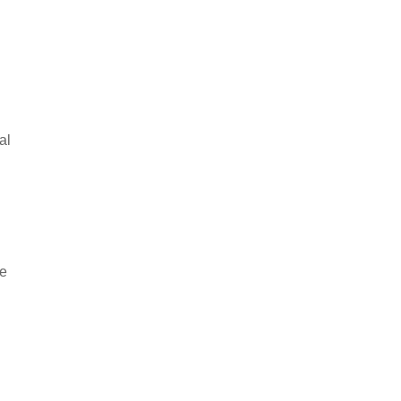
al
he