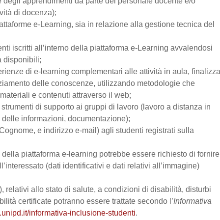
one degli apprendimenti da parte del personale docente e/o
vità di docenza);
attaforme e-Learning, sia in relazione alla gestione tecnica del
enti iscritti all’interno della piattaforma e-Learning avvalendosi
a disponibili;
perienze di e-learning complementari alle attività in aula, finalizz
enziamento delle conoscenze, utilizzando metodologie che
materiali e contenuti attraverso il web;
trumenti di supporto ai gruppi di lavoro (lavoro a distanza in
e delle informazioni, documentazione);
Cognome, e indirizzo e-mail) agli studenti registrati sulla
zo della piattaforma e-learning potrebbe essere richiesto di fornire
’interessato (dati identificativi e dati relativi all’immagine)
relativi allo stato di salute, a condizioni di disabilità, disturbi
lità certificate potranno essere trattate secondo l’
Informativa
.unipd.it/informativa-inclusione-studenti
.