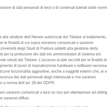
ssione di dati personali di terzi o di contenuti tutelati dalle norm
nti alle strutture dell’Ateneo autorizzati dal Titolare al trattamento,
 per le finalità di cui sopra verranno comunicati o saranno
Università degli Studi di Padova addetti alla gestione della
nti per la protezione dei dati e/o amministratori di sistema e/o
 istruiti dal Titolare. L’accesso ai dati raccolti per le finalità di
olgimento di lavori di manutenzione hardware o software necessa
lcune funzionalità aggiuntive, anche a soggetti esterni che, ai s
noscenza dei dati personali degli interessati e che saranno
o a norma dell’art. 28 del GDPR.
ti non saranno comunicati a terzi se non per ottemperare ad obbli
on saranno diffusi.