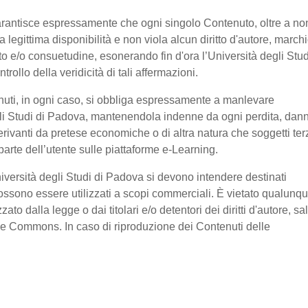
garantisce espressamente che ogni singolo Contenuto, oltre a no
legittima disponibilità e non viola alcun diritto d'autore, marchi
ratto e/o consuetudine, esonerando fin d'ora l’Università degli Stud
ollo della veridicità di tali affermazioni.
nuti, in ogni caso, si obbliga espressamente a manlevare
li Studi di Padova, mantenendola indenne da ogni perdita, dan
erivanti da pretese economiche o di altra natura che soggetti ter
arte dell’utente sulle piattaforme e-Learning.
niversità degli Studi di Padova si devono intendere destinati
ssono essere utilizzati a scopi commerciali. È vietato qualunq
o dalla legge o dai titolari e/o detentori dei diritti d'autore, sa
ive Commons. In caso di riproduzione dei Contenuti delle