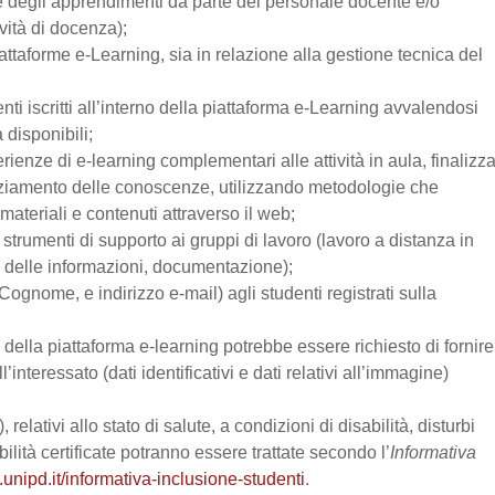
one degli apprendimenti da parte del personale docente e/o
vità di docenza);
attaforme e-Learning, sia in relazione alla gestione tecnica del
enti iscritti all’interno della piattaforma e-Learning avvalendosi
a disponibili;
perienze di e-learning complementari alle attività in aula, finalizz
enziamento delle conoscenze, utilizzando metodologie che
materiali e contenuti attraverso il web;
trumenti di supporto ai gruppi di lavoro (lavoro a distanza in
e delle informazioni, documentazione);
Cognome, e indirizzo e-mail) agli studenti registrati sulla
zo della piattaforma e-learning potrebbe essere richiesto di fornire
’interessato (dati identificativi e dati relativi all’immagine)
relativi allo stato di salute, a condizioni di disabilità, disturbi
lità certificate potranno essere trattate secondo l’
Informativa
.unipd.it/informativa-inclusione-studenti
.