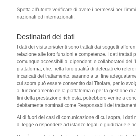
Spetta all'utente verificare di avere i permessi per l'immi
nazionali ed internazionali.
Destinatari dei dati
I dati dei visitatori/utenti sono trattati dai soggetti affere
relazione alle loro funzioni e competenze. I dati trattati
comunque accessibili ai dipendenti e collaboratori dell’
piattaforma, che, nella loro qualità di delegati e/o refere
incaricati del trattamento, saranno a tal fine adeguatamente
cui sopra può essere consentito dal Titolare, per lo sv
al funzionamento della piattaforma o per la gestione di a
fini della prestazione richiesta, potrebbero venire a co
debitamente nominati come Responsabili del trattament
Al di fuori dei casi di comunicazione di cui sopra, i da
di legge o rispondere ad istanze legali e giudiziarie e n