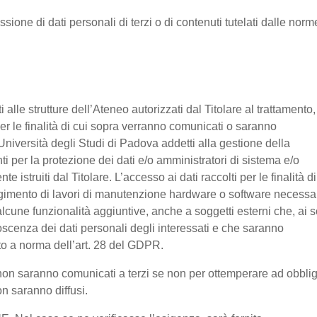
ssione di dati personali di terzi o di contenuti tutelati dalle norm
nti alle strutture dell’Ateneo autorizzati dal Titolare al trattamento,
 per le finalità di cui sopra verranno comunicati o saranno
Università degli Studi di Padova addetti alla gestione della
nti per la protezione dei dati e/o amministratori di sistema e/o
 istruiti dal Titolare. L’accesso ai dati raccolti per le finalità di
olgimento di lavori di manutenzione hardware o software necessa
lcune funzionalità aggiuntive, anche a soggetti esterni che, ai s
noscenza dei dati personali degli interessati e che saranno
o a norma dell’art. 28 del GDPR.
ti non saranno comunicati a terzi se non per ottemperare ad obbli
on saranno diffusi.