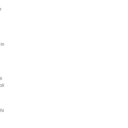
e
 in
ri
oli
ghi