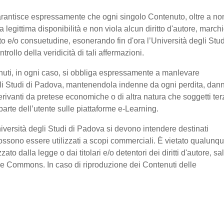
garantisce espressamente che ogni singolo Contenuto, oltre a no
legittima disponibilità e non viola alcun diritto d'autore, marchi
ratto e/o consuetudine, esonerando fin d'ora l’Università degli Stud
ollo della veridicità di tali affermazioni.
nuti, in ogni caso, si obbliga espressamente a manlevare
li Studi di Padova, mantenendola indenne da ogni perdita, dan
erivanti da pretese economiche o di altra natura che soggetti ter
arte dell’utente sulle piattaforme e-Learning.
niversità degli Studi di Padova si devono intendere destinati
ssono essere utilizzati a scopi commerciali. È vietato qualunq
o dalla legge o dai titolari e/o detentori dei diritti d'autore, sa
ive Commons. In caso di riproduzione dei Contenuti delle