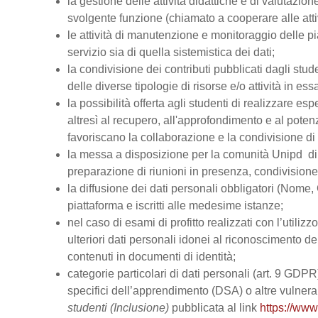
la gestione delle attività didattiche e di valutazi
svolgente funzione (chiamato a cooperare alle atti
le attività di manutenzione e monitoraggio delle pi
servizio sia di quella sistemistica dei dati;
la condivisione dei contributi pubblicati dagli stud
delle diverse tipologie di risorse e/o attività in ess
la possibilità offerta agli studenti di realizzare es
altresì al recupero, all'approfondimento e al pot
favoriscano la collaborazione e la condivisione di 
la messa a disposizione per la comunità Unipd di s
preparazione di riunioni in presenza, condivision
la diffusione dei dati personali obbligatori (Nome, 
piattaforma e iscritti alle medesime istanze;
nel caso di esami di profitto realizzati con l’utiliz
ulteriori dati personali idonei al riconoscimento dell
contenuti in documenti di identità;
categorie particolari di dati personali (art. 9 GDPR), 
specifici dell’apprendimento (DSA) o altre vulnerabi
studenti (Inclusione)
pubblicata al link
https://www