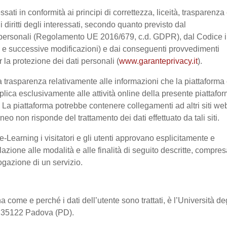
ssati in conformità ai principi di correttezza, liceità, trasparenza
 i diritti degli interessati, secondo quanto previsto dal
 personali (Regolamento UE 2016/679, c.d. GDPR), dal Codice 
03 e successive modificazioni) e dai conseguenti provvedimenti
r la protezione dei dati personali (
www.garanteprivacy.it
).
 trasparenza relativamente alle informazioni che la piattaforma 
pplica esclusivamente alle attività online della presente piattafo
a. La piattaforma potrebbe contenere collegamenti ad altri siti we
o non risponde del trattamento dei dati effettuato da tali siti.
-Learning i visitatori e gli utenti approvano esplicitamente e
lazione alle modalità e alle finalità di seguito descritte, compre
rogazione di un servizio.
a come e perché i dati dell’utente sono trattati, è l’Università de
2, 35122 Padova (PD).