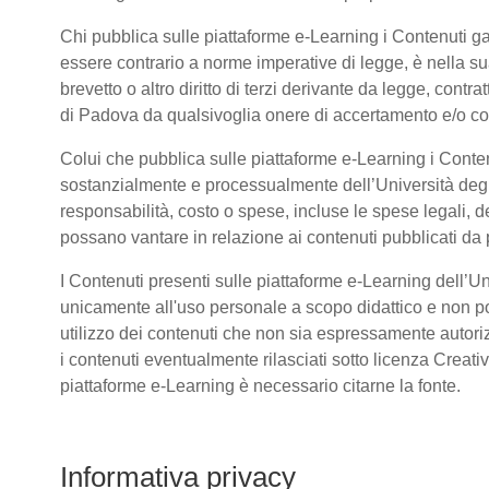
Chi pubblica sulle piattaforme e-Learning i Contenuti 
essere contrario a norme imperative di legge, è nella sua 
brevetto o altro diritto di terzi derivante da legge, cont
di Padova da qualsivoglia onere di accertamento e/o contr
Colui che pubblica sulle piattaforme e-Learning i Conte
sostanzialmente e processualmente dell’Università deg
responsabilità, costo o spese, incluse le spese legali, d
possano vantare in relazione ai contenuti pubblicati da p
I Contenuti presenti sulle piattaforme e-Learning dell’U
unicamente all'uso personale a scopo didattico e non po
utilizzo dei contenuti che non sia espressamente autorizzat
i contenuti eventualmente rilasciati sotto licenza Creat
piattaforme e-Learning è necessario citarne la fonte.
Informativa privacy