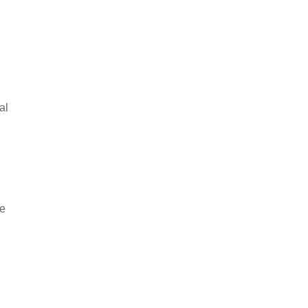
al
he