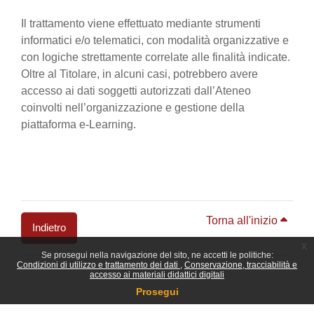
Il trattamento viene effettuato mediante strumenti
informatici e/o telematici, con modalità organizzative e
con logiche strettamente correlate alle finalità indicate.
Oltre al Titolare, in alcuni casi, potrebbero avere
accesso ai dati soggetti autorizzati dall’Ateneo
coinvolti nell’organizzazione e gestione della
piattaforma e-Learning.
Torna all'inizio
Indietro
x
Se prosegui nella navigazione del sito, ne accetti le politiche:
Blocchi
Condizioni di utilizzo e trattamento dei dati
Conservazione, tracciabilità e
accesso ai materiali didattici digitali
Prosegui