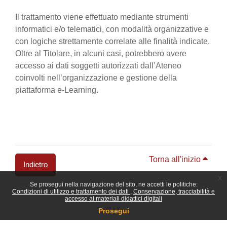
Il trattamento viene effettuato mediante strumenti
informatici e/o telematici, con modalità organizzative e
con logiche strettamente correlate alle finalità indicate.
Oltre al Titolare, in alcuni casi, potrebbero avere
accesso ai dati soggetti autorizzati dall’Ateneo
coinvolti nell’organizzazione e gestione della
piattaforma e-Learning.
Torna all'inizio
Indietro
x
Se prosegui nella navigazione del sito, ne accetti le politiche:
Blocchi
Condizioni di utilizzo e trattamento dei dati
Conservazione, tracciabilità e
accesso ai materiali didattici digitali
Prosegui