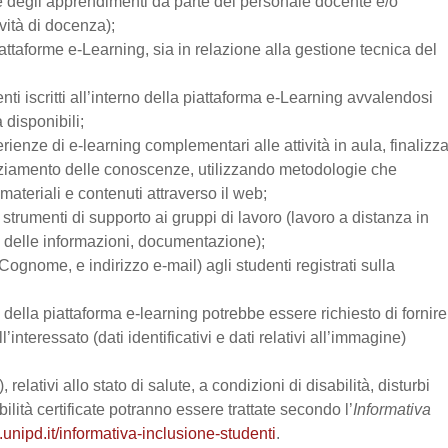
one degli apprendimenti da parte del personale docente e/o
vità di docenza);
attaforme e-Learning, sia in relazione alla gestione tecnica del
enti iscritti all’interno della piattaforma e-Learning avvalendosi
a disponibili;
perienze di e-learning complementari alle attività in aula, finalizz
enziamento delle conoscenze, utilizzando metodologie che
materiali e contenuti attraverso il web;
trumenti di supporto ai gruppi di lavoro (lavoro a distanza in
e delle informazioni, documentazione);
Cognome, e indirizzo e-mail) agli studenti registrati sulla
zo della piattaforma e-learning potrebbe essere richiesto di fornire
’interessato (dati identificativi e dati relativi all’immagine)
relativi allo stato di salute, a condizioni di disabilità, disturbi
lità certificate potranno essere trattate secondo l’
Informativa
.unipd.it/informativa-inclusione-studenti
.