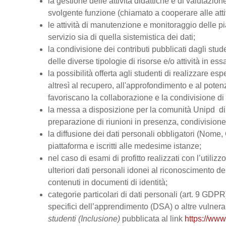
la gestione delle attività didattiche e di valutazi
svolgente funzione (chiamato a cooperare alle atti
le attività di manutenzione e monitoraggio delle pi
servizio sia di quella sistemistica dei dati;
la condivisione dei contributi pubblicati dagli stud
delle diverse tipologie di risorse e/o attività in ess
la possibilità offerta agli studenti di realizzare es
altresì al recupero, all'approfondimento e al pot
favoriscano la collaborazione e la condivisione di 
la messa a disposizione per la comunità Unipd di s
preparazione di riunioni in presenza, condivision
la diffusione dei dati personali obbligatori (Nome, 
piattaforma e iscritti alle medesime istanze;
nel caso di esami di profitto realizzati con l’utiliz
ulteriori dati personali idonei al riconoscimento dell
contenuti in documenti di identità;
categorie particolari di dati personali (art. 9 GDPR), 
specifici dell’apprendimento (DSA) o altre vulnerabi
studenti (Inclusione)
pubblicata al link
https://www