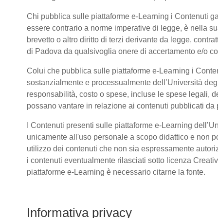
Chi pubblica sulle piattaforme e-Learning i Contenuti 
essere contrario a norme imperative di legge, è nella sua 
brevetto o altro diritto di terzi derivante da legge, cont
di Padova da qualsivoglia onere di accertamento e/o contr
Colui che pubblica sulle piattaforme e-Learning i Conte
sostanzialmente e processualmente dell’Università deg
responsabilità, costo o spese, incluse le spese legali, d
possano vantare in relazione ai contenuti pubblicati da p
I Contenuti presenti sulle piattaforme e-Learning dell’U
unicamente all'uso personale a scopo didattico e non po
utilizzo dei contenuti che non sia espressamente autorizzat
i contenuti eventualmente rilasciati sotto licenza Creat
piattaforme e-Learning è necessario citarne la fonte.
Informativa privacy