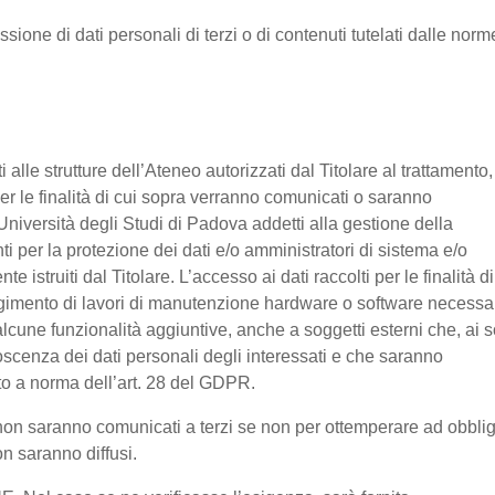
ssione di dati personali di terzi o di contenuti tutelati dalle norm
nti alle strutture dell’Ateneo autorizzati dal Titolare al trattamento,
 per le finalità di cui sopra verranno comunicati o saranno
Università degli Studi di Padova addetti alla gestione della
nti per la protezione dei dati e/o amministratori di sistema e/o
 istruiti dal Titolare. L’accesso ai dati raccolti per le finalità di
olgimento di lavori di manutenzione hardware o software necessa
lcune funzionalità aggiuntive, anche a soggetti esterni che, ai s
noscenza dei dati personali degli interessati e che saranno
o a norma dell’art. 28 del GDPR.
ti non saranno comunicati a terzi se non per ottemperare ad obbli
on saranno diffusi.