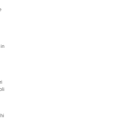
e
 in
ri
oli
ghi