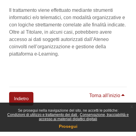
Il trattamento viene effettuato mediante strumenti
informatici e/o telematici, con modalità organizzative e
con logiche strettamente correlate alle finalità indicate.
Oltre al Titolare, in alcuni casi, potrebbero avere
accesso ai dati soggetti autorizzati dall’Ateneo
coinvolti nell’organizzazione e gestione della
piattaforma e-Learning.
Torna all'inizio
Indietro
x
Se prosegui nella navigazione del sito, ne accetti le politiche:
Blocchi
Condizioni di utilizzo e trattamento dei dati
Conservazione, tracciabilità e
accesso ai materiali didattici digitali
Prosegui