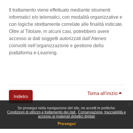
Il trattamento viene effettuato mediante strumenti
informatici e/o telematici, con modalità organizzative e
con logiche strettamente correlate alle finalità indicate.
Oltre al Titolare, in alcuni casi, potrebbero avere
accesso ai dati soggetti autorizzati dall’Ateneo
coinvolti nell’organizzazione e gestione della
piattaforma e-Learning.
Torna all'inizio
Indietro
x
Se prosegui nella navigazione del sito, ne accetti le politiche:
Blocchi
Condizioni di utilizzo e trattamento dei dati
Conservazione, tracciabilità e
accesso ai materiali didattici digitali
Prosegui