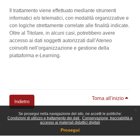
Il trattamento viene effettuato mediante strumenti
informatici e/o telematici, con modalità organizzative e
con logiche strettamente correlate alle finalità indicate.
Oltre al Titolare, in alcuni casi, potrebbero avere
accesso ai dati soggetti autorizzati dall’Ateneo
coinvolti nell’organizzazione e gestione della
piattaforma e-Learning.
Torna all'inizio
Indietro
x
Se prosegui nella navigazione del sito, ne accetti le politiche:
Blocchi
Condizioni di utilizzo e trattamento dei dati
Conservazione, tracciabilità e
accesso ai materiali didattici digitali
Prosegui