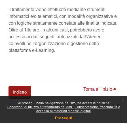
Il trattamento viene effettuato mediante strumenti
informatici e/o telematici, con modalità organizzative e
con logiche strettamente correlate alle finalità indicate.
Oltre al Titolare, in alcuni casi, potrebbero avere
accesso ai dati soggetti autorizzati dall’Ateneo
coinvolti nell’organizzazione e gestione della
piattaforma e-Learning.
Torna all'inizio
Indietro
x
Se prosegui nella navigazione del sito, ne accetti le politiche:
Blocchi
Condizioni di utilizzo e trattamento dei dati
Conservazione, tracciabilità e
accesso ai materiali didattici digitali
Prosegui