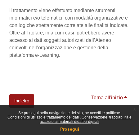
Il trattamento viene effettuato mediante strumenti
informatici e/o telematici, con modalità organizzative e
con logiche strettamente correlate alle finalità indicate.
Oltre al Titolare, in alcuni casi, potrebbero avere
accesso ai dati soggetti autorizzati dall’Ateneo
coinvolti nell’organizzazione e gestione della
piattaforma e-Learning.
Torna all'inizio
Indietro
x
Se prosegui nella navigazione del sito, ne accetti le politiche:
Blocchi
Condizioni di utilizzo e trattamento dei dati
Conservazione, tracciabilità e
accesso ai materiali didattici digitali
Prosegui