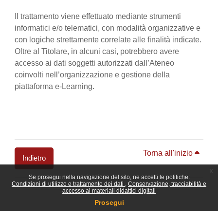
Il trattamento viene effettuato mediante strumenti
informatici e/o telematici, con modalità organizzative e
con logiche strettamente correlate alle finalità indicate.
Oltre al Titolare, in alcuni casi, potrebbero avere
accesso ai dati soggetti autorizzati dall’Ateneo
coinvolti nell’organizzazione e gestione della
piattaforma e-Learning.
Torna all'inizio
Indietro
x
Se prosegui nella navigazione del sito, ne accetti le politiche:
Blocchi
Condizioni di utilizzo e trattamento dei dati
Conservazione, tracciabilità e
accesso ai materiali didattici digitali
Prosegui