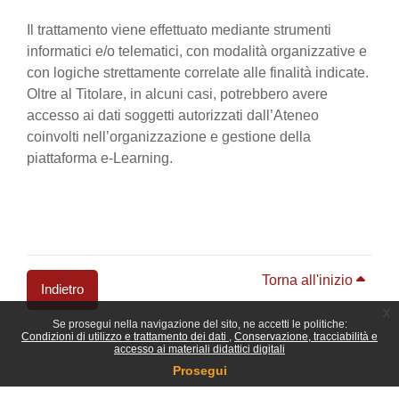
Il trattamento viene effettuato mediante strumenti
informatici e/o telematici, con modalità organizzative e
con logiche strettamente correlate alle finalità indicate.
Oltre al Titolare, in alcuni casi, potrebbero avere
accesso ai dati soggetti autorizzati dall’Ateneo
coinvolti nell’organizzazione e gestione della
piattaforma e-Learning.
Torna all'inizio
Indietro
x
Se prosegui nella navigazione del sito, ne accetti le politiche:
Blocchi
Condizioni di utilizzo e trattamento dei dati
Conservazione, tracciabilità e
accesso ai materiali didattici digitali
Prosegui