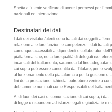
Spetta all'utente verificare di avere i permessi per l'immi
nazionali ed internazionali.
Destinatari dei dati
I dati dei visitatori/utenti sono trattati dai soggetti affere
relazione alle loro funzioni e competenze. I dati trattati
comunque accessibili ai dipendenti e collaboratori dell’
piattaforma, che, nella loro qualità di delegati e/o refere
incaricati del trattamento, saranno a tal fine adeguatamente
cui sopra può essere consentito dal Titolare, per lo sv
al funzionamento della piattaforma o per la gestione di a
fini della prestazione richiesta, potrebbero venire a co
debitamente nominati come Responsabili del trattament
Al di fuori dei casi di comunicazione di cui sopra, i da
di legge o rispondere ad istanze legali e giudiziarie e n