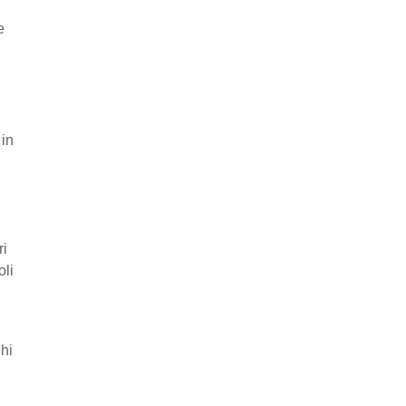
e
 in
ri
oli
ghi