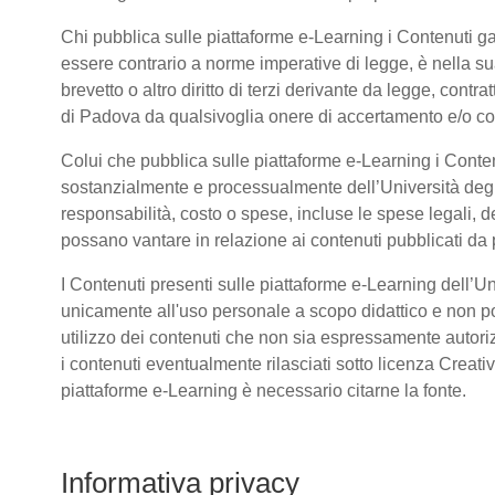
Chi pubblica sulle piattaforme e-Learning i Contenuti 
essere contrario a norme imperative di legge, è nella sua 
brevetto o altro diritto di terzi derivante da legge, cont
di Padova da qualsivoglia onere di accertamento e/o contr
Colui che pubblica sulle piattaforme e-Learning i Conte
sostanzialmente e processualmente dell’Università deg
responsabilità, costo o spese, incluse le spese legali, d
possano vantare in relazione ai contenuti pubblicati da p
I Contenuti presenti sulle piattaforme e-Learning dell’U
unicamente all'uso personale a scopo didattico e non po
utilizzo dei contenuti che non sia espressamente autorizzat
i contenuti eventualmente rilasciati sotto licenza Creat
piattaforme e-Learning è necessario citarne la fonte.
Informativa privacy