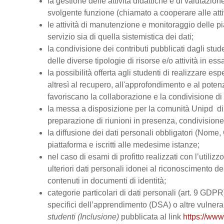
la gestione delle attività didattiche e di valutazi
svolgente funzione (chiamato a cooperare alle atti
le attività di manutenzione e monitoraggio delle pi
servizio sia di quella sistemistica dei dati;
la condivisione dei contributi pubblicati dagli stud
delle diverse tipologie di risorse e/o attività in ess
la possibilità offerta agli studenti di realizzare es
altresì al recupero, all'approfondimento e al pot
favoriscano la collaborazione e la condivisione di 
la messa a disposizione per la comunità Unipd di s
preparazione di riunioni in presenza, condivision
la diffusione dei dati personali obbligatori (Nome, 
piattaforma e iscritti alle medesime istanze;
nel caso di esami di profitto realizzati con l’utiliz
ulteriori dati personali idonei al riconoscimento dell
contenuti in documenti di identità;
categorie particolari di dati personali (art. 9 GDPR), 
specifici dell’apprendimento (DSA) o altre vulnerabi
studenti (Inclusione)
pubblicata al link
https://www