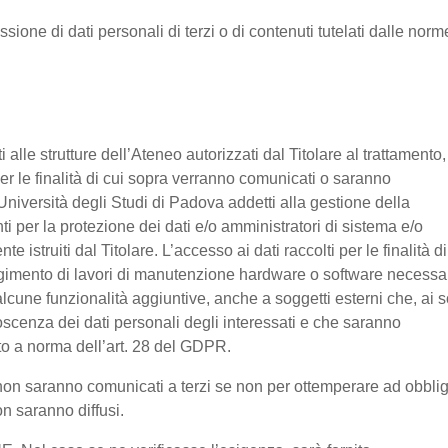
ssione di dati personali di terzi o di contenuti tutelati dalle norm
nti alle strutture dell’Ateneo autorizzati dal Titolare al trattamento,
 per le finalità di cui sopra verranno comunicati o saranno
Università degli Studi di Padova addetti alla gestione della
nti per la protezione dei dati e/o amministratori di sistema e/o
 istruiti dal Titolare. L’accesso ai dati raccolti per le finalità di
olgimento di lavori di manutenzione hardware o software necessa
lcune funzionalità aggiuntive, anche a soggetti esterni che, ai s
noscenza dei dati personali degli interessati e che saranno
o a norma dell’art. 28 del GDPR.
ti non saranno comunicati a terzi se non per ottemperare ad obbli
on saranno diffusi.