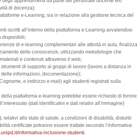
one degli apprendimenti da parte del personale docente e/o
vità di docenza);
attaforme e-Learning, sia in relazione alla gestione tecnica del
enti iscritti all’interno della piattaforma e-Learning avvalendosi
a disponibili;
perienze di e-learning complementari alle attività in aula, finalizz
enziamento delle conoscenze, utilizzando metodologie che
materiali e contenuti attraverso il web;
trumenti di supporto ai gruppi di lavoro (lavoro a distanza in
e delle informazioni, documentazione);
Cognome, e indirizzo e-mail) agli studenti registrati sulla
zo della piattaforma e-learning potrebbe essere richiesto di fornire
’interessato (dati identificativi e dati relativi all’immagine)
relativi allo stato di salute, a condizioni di disabilità, disturbi
lità certificate potranno essere trattate secondo l’
Informativa
.unipd.it/informativa-inclusione-studenti
.