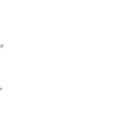
al
he