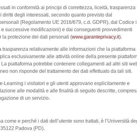
ssati in conformità ai principi di correttezza, liceità, trasparenza
 i diritti degli interessati, secondo quanto previsto dal
 personali (Regolamento UE 2016/679, c.d. GDPR), dal Codice 
03 e successive modificazioni) e dai conseguenti provvedimenti
r la protezione dei dati personali (
www.garanteprivacy.it
).
 trasparenza relativamente alle informazioni che la piattaforma 
pplica esclusivamente alle attività online della presente piattafo
a. La piattaforma potrebbe contenere collegamenti ad altri siti we
o non risponde del trattamento dei dati effettuato da tali siti.
-Learning i visitatori e gli utenti approvano esplicitamente e
lazione alle modalità e alle finalità di seguito descritte, compre
rogazione di un servizio.
a come e perché i dati dell’utente sono trattati, è l’Università de
2, 35122 Padova (PD).