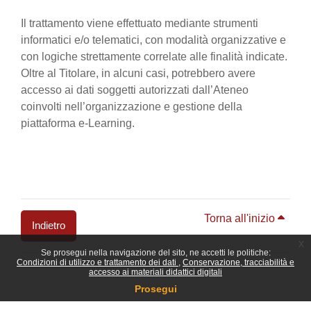
Il trattamento viene effettuato mediante strumenti
informatici e/o telematici, con modalità organizzative e
con logiche strettamente correlate alle finalità indicate.
Oltre al Titolare, in alcuni casi, potrebbero avere
accesso ai dati soggetti autorizzati dall’Ateneo
coinvolti nell’organizzazione e gestione della
piattaforma e-Learning.
Torna all'inizio
Indietro
x
Se prosegui nella navigazione del sito, ne accetti le politiche:
Blocchi
Condizioni di utilizzo e trattamento dei dati
Conservazione, tracciabilità e
accesso ai materiali didattici digitali
Prosegui