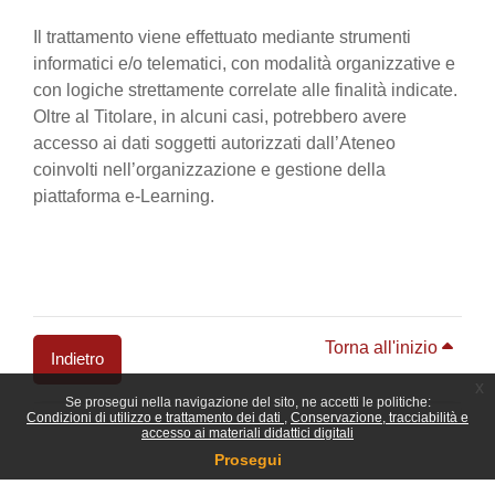
Il trattamento viene effettuato mediante strumenti
informatici e/o telematici, con modalità organizzative e
con logiche strettamente correlate alle finalità indicate.
Oltre al Titolare, in alcuni casi, potrebbero avere
accesso ai dati soggetti autorizzati dall’Ateneo
coinvolti nell’organizzazione e gestione della
piattaforma e-Learning.
Torna all'inizio
Indietro
x
Se prosegui nella navigazione del sito, ne accetti le politiche:
Blocchi
Condizioni di utilizzo e trattamento dei dati
Conservazione, tracciabilità e
accesso ai materiali didattici digitali
Prosegui